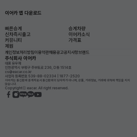
이어카 앱 다운로드
빠른승계
승계차량
신차즉시출고
이어카소식
커뮤니티
가격표
제원
개인정보처리방침
이용약관
채용공고
공지사항
브랜드
주식회사 이어카
대표 유우재
인천광역시 부평구 주부토로 236, D동 1514호
cs@eacar.co.kr
사업자 등록번호 539-88-02334 | 1877-2520
이어카는 통신판매 중개자로서 통신판매의 당사자가 아니며, 상품, 거래정보, 거래에 대하여 책임을 지지
않습니다.
Copyrightⓒ eacar. All right reserved.