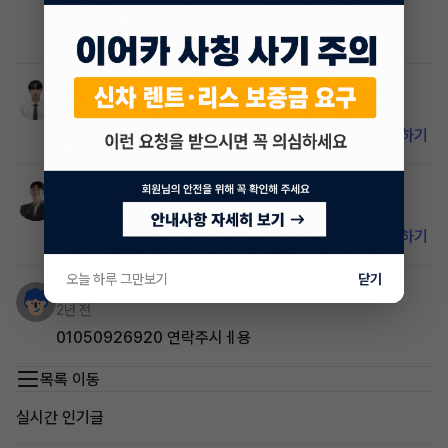
17000밖에 안타서 차량도 깨끗합니다.
풀옵에 지원금있어요
김정우
매니저
2년 전
비밀 댓글입니다. 이어카 앱에서 확인하세요.
앱 설치하기
홍상환
매니저
2년 전
비밀 댓글입니다. 이어카 앱에서 확인하세요.
앱 설치하기
오늘 하루 그만보기
닫기
손성원
2년 전
01050926920 연락주시ㅔ용
목록 이동
실시간 인기글