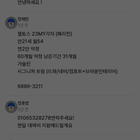
안녕하세요 !
정재헌
1년 전
셀토스 23MY각자 (페리전)
만21세 월54
연2만 약정
60개월 약정 남은기간 31개월
가솔린
시그니처 트림 (드와/네비/컴포트+브라운인테리어)
6886-3211
정종범
2년 전
01065328278연락주세요!
한달 대여비 지원해드릴게요