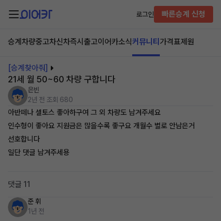
빠른승계 신청
로그인
승계차량
중고차
신차즉시출고
이어카소식
커뮤니티
가격표
제원
[승계찾아줘]
21세 월 50~60 차량 구합니다
은빈
2년 전
조회 680
아반떼나 셀토스 좋아하구여 그 외 차량도 남겨주세요
인수형이 좋아요 지원금은 많을수록 좋구요 개월수 별로 안남은거
선호합니다
일단 댓글 남겨주세용
댓글 11
준 휘
1년 전