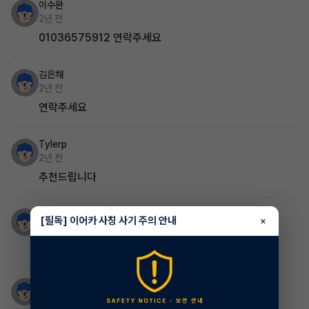
이수완
2년 전
01036575912 연락주세요
김은채
2년 전
연락주세요
Tylerp
2년 전
추천드립니다
빈
[필독] 이어카 사칭 사기 주의 안내
×
2년 전
어떠신가요
Hoon
2년 전