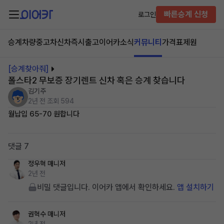
빠른승계 신청
로그인
승계차량
중고차
신차즉시출고
이어카소식
커뮤니티
가격표
제원
[승계찾아줘]
폴스타2 무보증 장기렌트 신차 혹은 승계 찾습니다
김기주
2년 전
조회 594
월납입 65-70 원합니다
댓글 7
정우혁
매니저
2년 전
비밀 댓글입니다. 이어카 앱에서 확인하세요.
앱 설치하기
권혁수
매니저