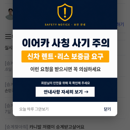
박잎푸른
매니저
2년 전
비밀 댓글입니다. 이어카 앱에서 확인하세요.
앱 설치하기
목록 이동
실시간 인기글
[승계찾아줘]
렌탈 승계차량 찾습니다 바로진행
.
6일 전
조회 117
댓글 6
[승계찾아줘]
아반떼cn7 승계자 구합니다
손민경
7일 전
조회 111
댓글 4
[승계찾아줘]
만22세 무심사 장기렌트 찾습니다
오늘 하루 그만보기
닫기
7일 전
조회 91
댓글 2
[승계찾아줘]
카니발 저렴이 승계받고샆어요