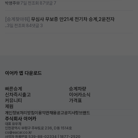
박영주🌸
7일 전
조회 87
댓글 7
[승계찾아줘]
무심사 무보증 만21세 전기차 승계,2운전자
..
3일 전
조회 84
댓글 3
이어카 앱 다운로드
빠른승계
승계차량
신차즉시출고
이어카소식
커뮤니티
가격표
제원
개인정보처리방침
이용약관
채용공고
공지사항
브랜드
주식회사 이어카
대표 유우재
인천광역시 부평구 주부토로 236, D동 1514호
cs@eacar.co.kr
사업자 등록번호 539-88-02334 | 1877-2520