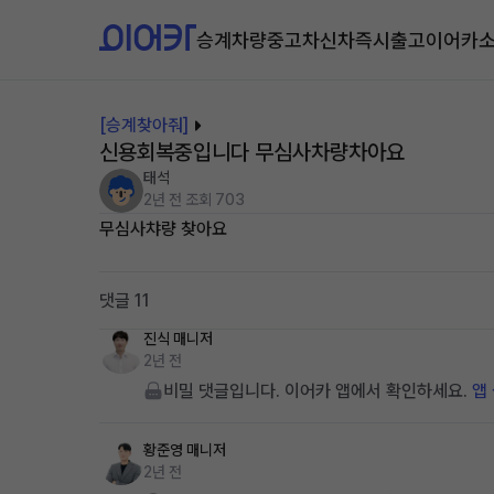
승계차량
중고차
신차즉시출고
이어카
[승계찾아줘]
신용회복중입니다 무심사차량차아요
태석
2년 전
조회 703
무심사챠량 찾아요
댓글 11
진식
매니저
2년 전
비밀 댓글입니다. 이어카 앱에서 확인하세요.
앱
황준영
매니저
2년 전