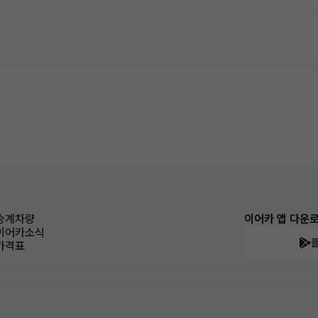
승계차량
이어카 앱 다운
이어카소식
가격표