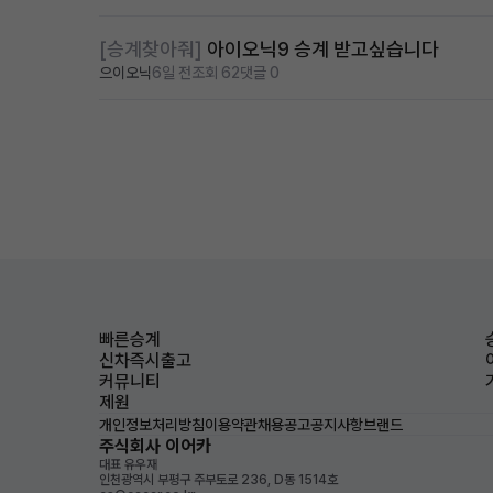
[승계찾아줘]
아이오닉9 승계 받고싶습니다
으이오닉
6일 전
조회 62
댓글 0
빠른승계
신차즉시출고
커뮤니티
제원
개인정보처리방침
이용약관
채용공고
공지사항
브랜드
주식회사 이어카
대표 유우재
인천광역시 부평구 주부토로 236, D동 1514호