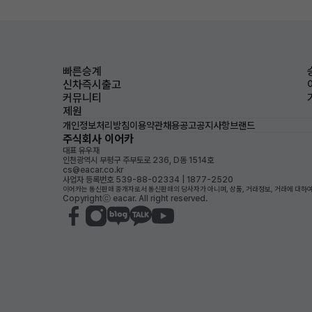
빠른승계
신차즉시출고
커뮤니티
제원
개인정보처리방침
이용약관
채용공고
공지사항
브랜드
주식회사 이어카
대표 유우재
인천광역시 부평구 주부토로 236, D동 1514호
cs@eacar.co.kr
사업자 등록번호 539-88-02334 | 1877-2520
이어카는 통신판매 중개자로서 통신판매의 당사자가 아니며, 상품, 거래정보, 거래에 대하여
Copyrightⓒ eacar. All right reserved.