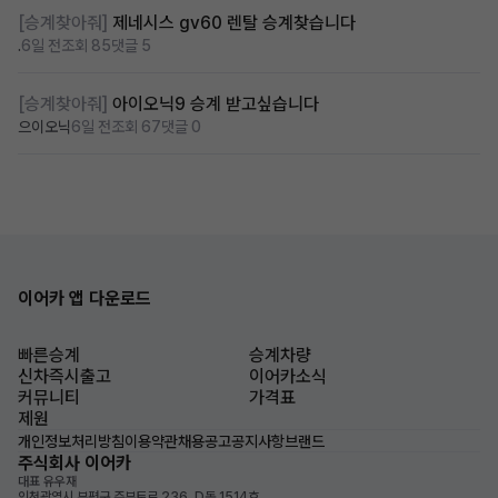
[승계찾아줘]
제네시스 gv60 렌탈 승계찾습니다
.
6일 전
조회 85
댓글 5
[승계찾아줘]
아이오닉9 승계 받고싶습니다
으이오닉
6일 전
조회 67
댓글 0
이어카 앱 다운로드
빠른승계
승계차량
신차즉시출고
이어카소식
커뮤니티
가격표
제원
개인정보처리방침
이용약관
채용공고
공지사항
브랜드
주식회사 이어카
대표 유우재
인천광역시 부평구 주부토로 236, D동 1514호