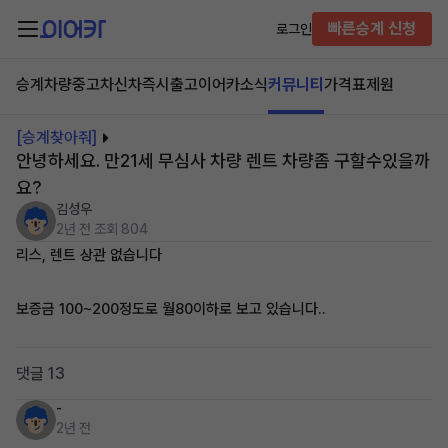
빠른승계 신청
로그인
승계차량
중고차
신차즉시출고
이어카소식
커뮤니티
가격표
제원
[승계찾아줘]
안녕하세요. 만21세 무심사 차량 렌트 차량좀 구할수있을까
요?
김성우
2년 전
조회 804
리스, 렌트 상관 없습니다
보증금 100~200정도로 월80이하로 보고 있습니다..
댓글 13
-
2년 전