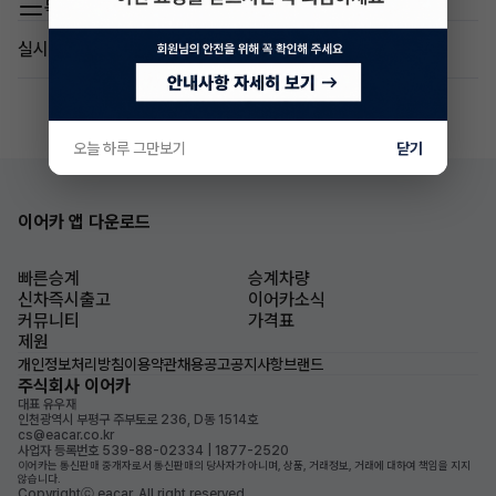
목록 이동
실시간 인기글
오늘 하루 그만보기
닫기
이어카 앱 다운로드
빠른승계
승계차량
신차즉시출고
이어카소식
커뮤니티
가격표
제원
개인정보처리방침
이용약관
채용공고
공지사항
브랜드
주식회사 이어카
대표 유우재
인천광역시 부평구 주부토로 236, D동 1514호
cs@eacar.co.kr
사업자 등록번호 539-88-02334 | 1877-2520
이어카는 통신판매 중개자로서 통신판매의 당사자가 아니며, 상품, 거래정보, 거래에 대하여 책임을 지지
않습니다.
Copyrightⓒ eacar. All right reserved.