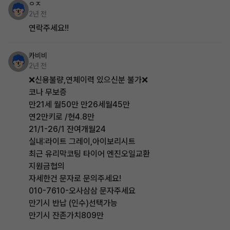
ㅇㅈ
2년 전
연락주세요!!
카비비
2년 전
❌️신용불량,연체이력 있으신분 불가❌️
코나 무보증
만21세 월50만 만26세월45만
연2만키로 /현4.8만
21/1-26/1 잔여개월24
실내:라이트 그레이,아이보리시트
최근 유리막코팅 타이어 엔진오일교환
지원금협의
자세한건 문자로 문의주세요!
010-7610-오사삼삼 문자주세요
만기시 반납 (인수)선택가능
만기시 잔존가치809만