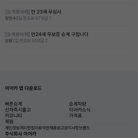
[승계찾아줘]
만 23세 무심사
장민수
2일 전
조회 57
댓글 1
[승계찾아줘]
만24세 무보증 승계 구합니다
상원
2일 전
조회 52
댓글 2
이어카 앱 다운로드
빠른승계
승계차량
신차즉시출고
이어카소식
커뮤니티
가격표
제원
개인정보처리방침
이용약관
채용공고
공지사항
브랜드
주식회사 이어카