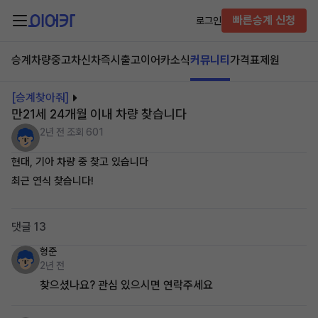
빠른승계 신청
로그인
승계차량
중고차
신차즉시출고
이어카소식
커뮤니티
가격표
제원
[승계찾아줘]
만21세 24개월 이내 차량 찾습니다
2년 전
조회 601
현대, 기아 차량 중 찾고 있습니다
최근 연식 찾습니다!
댓글 13
형준
2년 전
찾으셨나요? 관심 있으시면 연락주세요