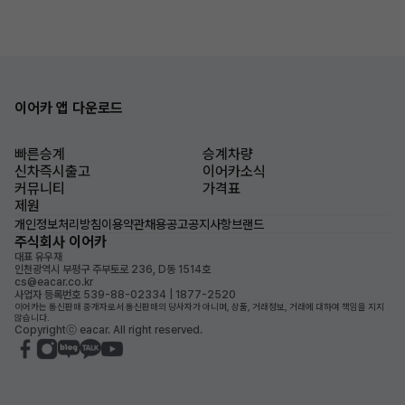
이어카 앱 다운로드
빠른승계
승계차량
신차즉시출고
이어카소식
커뮤니티
가격표
제원
개인정보처리방침
이용약관
채용공고
공지사항
브랜드
주식회사 이어카
대표 유우재
인천광역시 부평구 주부토로 236, D동 1514호
cs@eacar.co.kr
사업자 등록번호 539-88-02334 | 1877-2520
이어카는 통신판매 중개자로서 통신판매의 당사자가 아니며, 상품, 거래정보, 거래에 대하여 책임을 지지
않습니다.
Copyrightⓒ eacar. All right reserved.