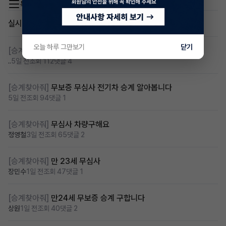
목록 이동
실시간 인기글
오늘 하루 그만보기
닫기
[승계찾아줘]
무심사 무보증 만21세 전기차 승계,2운전자
..
5일 전
조회 112
댓글 4
[승계찾아줘]
무보증 무심사 전기차 승계 알아봅니다
5일 전
조회 94
댓글 1
[승계찾아줘]
무심사 차량구해요
정영철
3일 전
조회 65
댓글 2
[승계찾아줘]
만 23세 무심사
장민수
1일 전
조회 47
댓글 1
[승계찾아줘]
만24세 무보증 승계 구합니다
상원
1일 전
조회 40
댓글 2