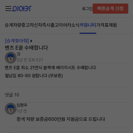
빠른승계 신청
로그인
승계차량
중고차
신차즉시출고
이어카소식
커뮤니티
가격표
제원
[승계찾아줘]
벤츠 E클 수배합니다
겸
2년 전
조회 521
벤츠 E클 최소 21연식 블랙에 베이지시트 수배합니다
월납입 80-90 원합니다 (무보증)
댓글 10
임현우
1년 전
흰색 차량 보증금600만원 지원금으로 드립니다