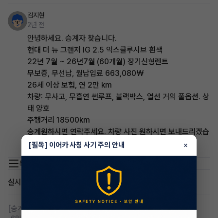
김지현
2년 전
안녕하세요. 승계자 찾습니다.
현대 더 뉴 그랜저 IG 2.5 익스클루시브 흰색
22년 7월 ~ 26년7월 (60개월) 장기신형렌트
무보증, 무선납, 월납입료 663,080₩
26세 이상 보험, 연 2만 km
차량: 무사고, 무흡연 썬루프, 블랙박스, 열선 거의 풀옵션. 상
태 양호
주행거리 18500km
승계원하시면 연락주세요. 차량 사진 원하시면 보내드리겠습
니다. 010-2353-3193
[필독] 이어카 사칭 사기 주의 안내
×
목록 이동
실시간 인기글
[승계찾아줘]
무심사 무보증 만21세 전기차 승계,2운전자