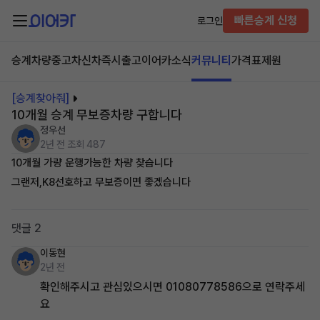
빠른승계 신청
로그인
승계차량
중고차
신차즉시출고
이어카소식
커뮤니티
가격표
제원
[승계찾아줘]
10개월 승계 무보증차량 구합니다
정우선
2년 전
조회 487
10개월 가량 운행가능한 차량 찾습니다
그랜저,K8선호하고 무보증이면 좋겠습니다
댓글 2
이동현
2년 전
확인해주시고 관심있으시면 01080778586으로 연락주세
요