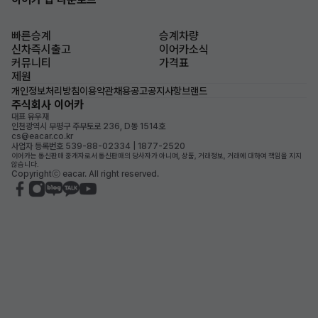
빠른승계
승계차량
신차즉시출고
이어카소식
커뮤니티
가격표
제원
개인정보처리방침
이용약관
채용공고
공지사항
브랜드
주식회사 이어카
대표 유우재
인천광역시 부평구 주부토로 236, D동 1514호
cs@eacar.co.kr
사업자 등록번호 539-88-02334 | 1877-2520
이어카는 통신판매 중개자로서 통신판매의 당사자가 아니며, 상품, 거래정보, 거래에 대하여 책임을 지지
않습니다.
Copyrightⓒ eacar. All right reserved.