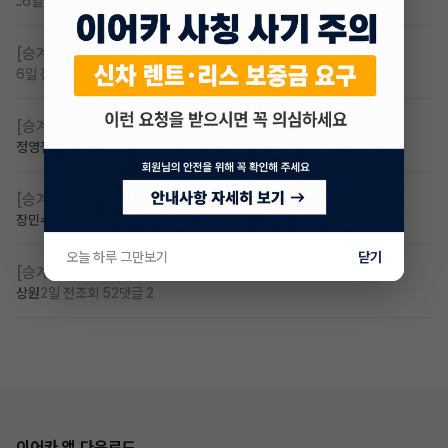
..
6일 전
조회 123
댓글 4
[승계찾아줘]
무보증 무심사 전기차 승계 알아봅니다
6일 전
조회 97
댓글 1
[승계찾아줘]
무심사 차량구해요
정영철
3일 전
조회 75
댓글 2
[승계찾아줘]
만 23세 무심사
장민수
2일 전
조회 57
댓글 1
오늘 하루 그만보기
닫기
[승계찾아줘]
만24세 무보증 승계 구합니다
상원
2일 전
조회 52
댓글 2
이어카 앱 다운로드