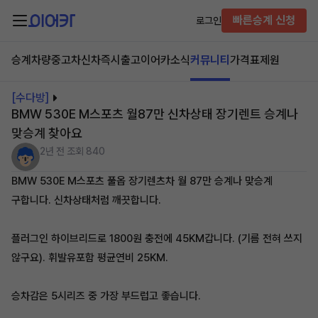
빠른승계 신청
로그인
승계차량
중고차
신차즉시출고
이어카소식
커뮤니티
가격표
제원
[수다방]
BMW 530E M스포츠 월87만 신차상태 장기렌트 승계나
맞승계 찾아요
2년 전
조회 840
BMW 530E M스포츠 풀옵 장기렌츠차 월 87만 승계나 맞승계
구합니다. 신차상태처럼 깨끗합니다.
플러그인 하이브리드로 1800원 충전에 45KM갑니다. (기름 전혀 쓰지
않구요). 휘발유포함 평균연비 25KM.
​승차감은 5시리즈 중 가장 부드럽고 좋습니다.