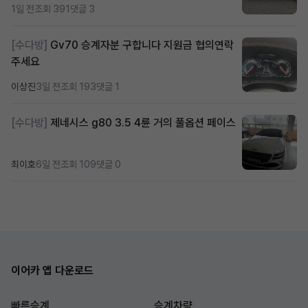
1일 전
조회 391
댓글 3
[수다방]
Gv70 승계자분 구합니다 지원금 협의연락
주세요
이상진
3일 전
조회 193
댓글 1
[수다방]
제네시스 g80 3.5 4륜 거의 풀옵션 페이스
최이호
6일 전
조회 109
댓글 0
이어카 앱 다운로드
빠른승계
승계차량