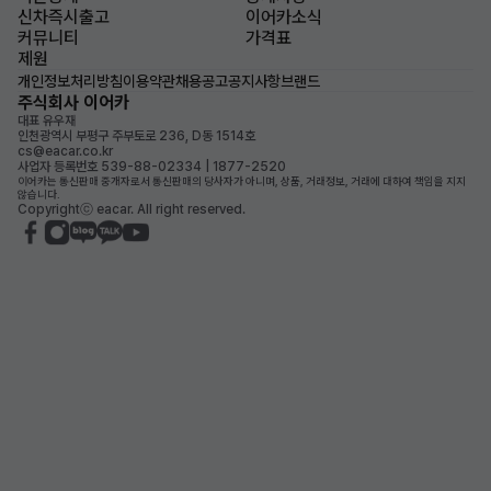
신차즉시출고
이어카소식
커뮤니티
가격표
제원
개인정보처리방침
이용약관
채용공고
공지사항
브랜드
주식회사 이어카
대표 유우재
인천광역시 부평구 주부토로 236, D동 1514호
cs@eacar.co.kr
사업자 등록번호 539-88-02334 | 1877-2520
이어카는 통신판매 중개자로서 통신판매의 당사자가 아니며, 상품, 거래정보, 거래에 대하여 책임을 지지
않습니다.
Copyrightⓒ eacar. All right reserved.