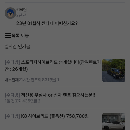
김정현
2년 전
23년 01월식 싼타페 어떠신가요?
목록 이동
실시간 인기글
[수다방]
스포티지하이브리드 승계합니다(잔여렌트기
간 : 26개월)
내부결재
21시간 전
조회 831
댓글 1
[수다방]
저신용 무심사 or 신차 렌트 찾으시는분!!
1일 전
조회 435
댓글 2
[수다방]
K8 하이브리드 (풀옵션) 758,780원