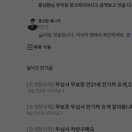
홍상환님 무작정 광고하지마시고 금액보고 댓글 다
홍상환
매니저
2년 전
비밀 댓글입니다. 이어카 앱에서 확인하세요.
앱
목록 이동
실시간 인기글
[승계찾아줘]
무심사 무보증 만21세 전기차 승계,
..
6일 전
조회 125
댓글 4
[승계찾아줘]
무보증 무심사 전기차 승계 알아봅니
6일 전
조회 100
댓글 1
[승계찾아줘]
무심사 차량구해요