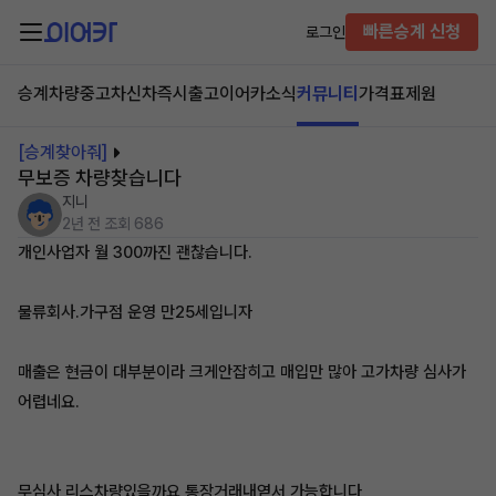
빠른승계 신청
로그인
승계차량
중고차
신차즉시출고
이어카소식
커뮤니티
가격표
제원
[승계찾아줘]
무보증 차량찾습니다
지니
2년 전
조회 686
개인사업자 월 300까진 괜찮습니다.
물류회사.가구점 운영 만25세입니자
매출은 현금이 대부분이라 크게안잡히고 매입만 많아 고가차량 심사가
어렵네요.
무심사 리스차량있을까요 통장거래내엳서 가능합니다