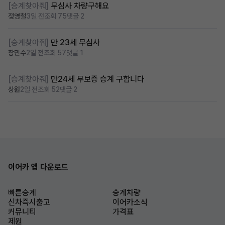
[승계찾아줘]
무심사 차량구해요
정영철
3일 전
조회 75
댓글 2
[승계찾아줘]
만 23세 무심사
장민수
2일 전
조회 57
댓글 1
[승계찾아줘]
만24세 무보증 승계 구합니다
상원
2일 전
조회 52
댓글 2
이어카 앱 다운로드
빠른승계
승계차량
신차즉시출고
이어카소식
커뮤니티
가격표
제원