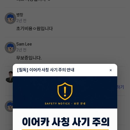
병창
2년 전
초기비용ㅇ원입니다
Sam Lee
2년 전
무보증입니다.
[필독] 이어카 사칭 사기 주의 안내
×
홍상환
매니저
2년 전
비밀 댓글입니다. 이어카 앱에서 확인하세요.
앱 설치하기
강현
2년 전
저금리때 받아온 옵션죽이는 대형세단 k8 어떠신가요