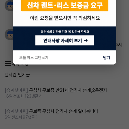
이수완
2년 전
아반떼 차량 어떠세요
성.식
2년 전
렌트차량 무보증 차량입니다. 가격 착하니 한번 들럽하 주시
면 감사하겠습니다^^
오늘 하루 그만보기
닫기
목록 이동
실시간 인기글
[승계찾아줘]
무심사 무보증 만21세 전기차 승계,2운전자
..
6일 전
조회 123
댓글 4
[승계찾아줘]
무보증 무심사 전기차 승계 알아봅니다
6일 전
조회 97
댓글 1