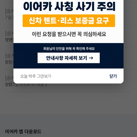
[승계찾아줘]
무보증 무심사 전기차 승계 알아봅니다
7일 전
조회 100
댓글 1
[승계찾아줘]
무심사 차량구해요
정영철
4일 전
조회 77
댓글 2
[승계찾아줘]
만 23세 무심사
장민수
3일 전
조회 60
댓글 1
오늘 하루 그만보기
닫기
[승계찾아줘]
만24세 무보증 승계 구합니다
상원
2일 전
조회 57
댓글 2
이어카 앱 다운로드