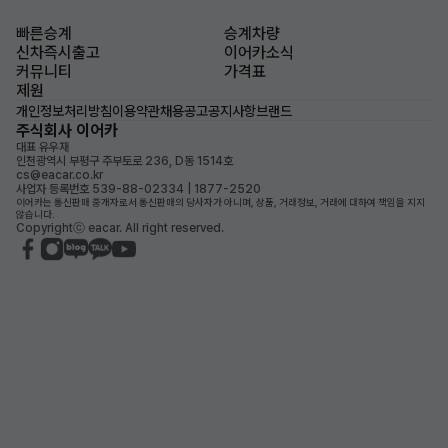
빠른승계
승계차량
신차즉시출고
이어카소식
커뮤니티
가격표
제원
개인정보처리방침
이용약관
채용공고
공지사항
브랜드
주식회사 이어카
대표 유우재
인천광역시 부평구 주부토로 236, D동 1514호
cs@eacar.co.kr
사업자 등록번호 539-88-02334 | 1877-2520
이어카는 통신판매 중개자로서 통신판매의 당사자가 아니며, 상품, 거래정보, 거래에 대하여 책임을 지지
않습니다.
Copyrightⓒ eacar. All right reserved.