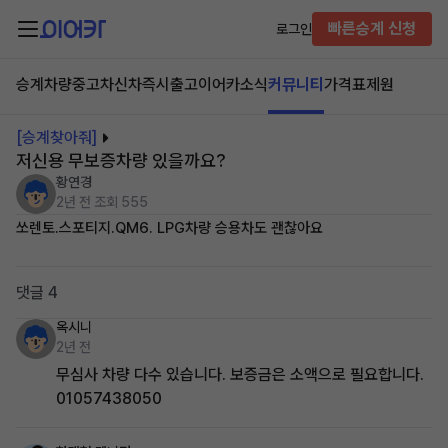
빠른승계 신청
로그인
승계차량
중고차
신차즉시출고
이어카소식
커뮤니티
가격표
제원
[승계찾아줘]
저신용 무보증차량 있을까요?
황연경
2년 전
조회 555
쏘렌토.스포티지.QM6. LPG차량 승용차도 괜찮아요
댓글 4
옥시니
2년 전
무심사 차량 다수 있습니다. 보증금은 소액으로 필요합니다.
01057438050