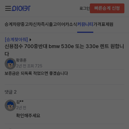
빠른승계 신청
로그인
승계차량
중고차
신차즉시출고
이어카소식
커뮤니티
가격표
제원
[승계찾아줘]
신용점수 700중반대 bmw 530e 또는 330e 렌트 원합니
다
황종훈
2년 전
조회 725
보증금은 되독록 적었으면 좋겠습니다
댓글 2
김**
2년 전
확인해주세요