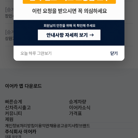
[승계찾아줘]
만 23세 무심사
장민수
3일 전
조회 60
댓글 1
[승계찾아줘]
만24세 무보증 승계 구합니다
상원
2일 전
조회 54
댓글 2
오늘 하루 그만보기
닫기
이어카 앱 다운로드
빠른승계
승계차량
신차즉시출고
이어카소식
커뮤니티
가격표
제원
개인정보처리방침
이용약관
채용공고
공지사항
브랜드
주식회사 이어카
대표 유우재