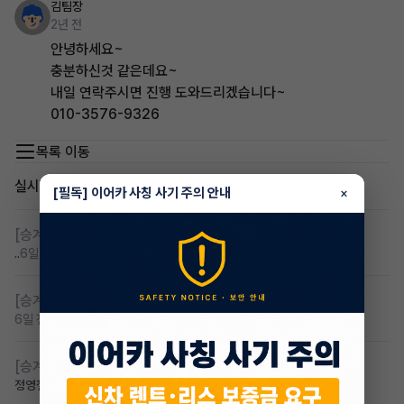
김팀장
2년 전
안녕하세요~
충분하신것 같은데요~
내일 연락주시면 진행 도와드리겠습니다~
010-3576-9326
목록 이동
실시간 인기글
[필독] 이어카 사칭 사기 주의 안내
×
[승계찾아줘]
무심사 무보증 만21세 전기차 승계,2운전자
..
6일 전
조회 125
댓글 4
[승계찾아줘]
무보증 무심사 전기차 승계 알아봅니다
6일 전
조회 100
댓글 1
[승계찾아줘]
무심사 차량구해요
정영철
4일 전
조회 76
댓글 2