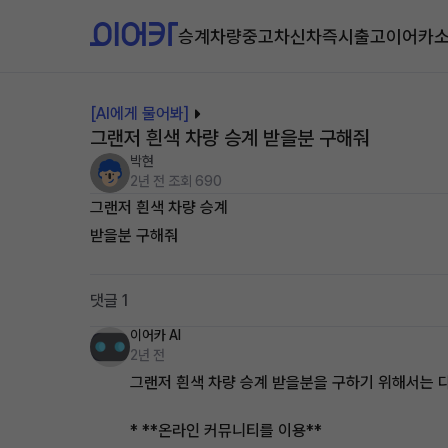
승계차량
중고차
신차즉시출고
이어카
[AI에게 물어봐]
그랜저 흰색 차량 승계 받을분 구해줘
박현
2년 전
조회 690
그랜저 흰색 차량 승계
받을분 구해줘
댓글 1
이어카 AI
2년 전
그랜저 흰색 차량 승계 받을분을 구하기 위해서는 다
* **온라인 커뮤니티를 이용**