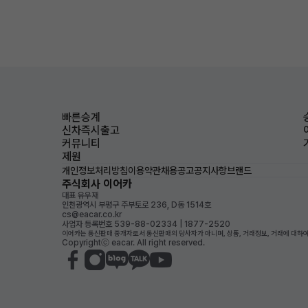
빠른승계
신차즉시출고
커뮤니티
제원
개인정보처리방침
이용약관
채용공고
공지사항
브랜드
주식회사 이어카
대표 유우재
인천광역시 부평구 주부토로 236, D동 1514호
cs@eacar.co.kr
사업자 등록번호 539-88-02334 | 1877-2520
이어카는 통신판매 중개자로서 통신판매의 당사자가 아니며, 상품, 거래정보, 거래에 대하여
Copyrightⓒ eacar. All right reserved.