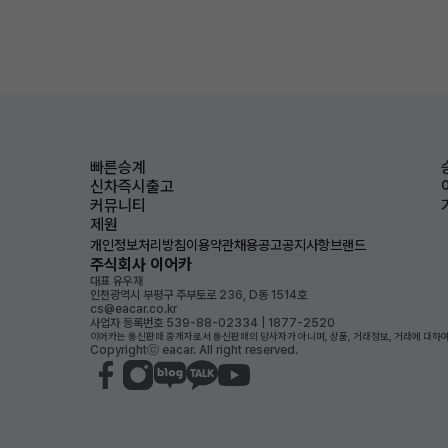
빠른승계
신차즉시출고
커뮤니티
제원
개인정보처리방침
이용약관
채용공고
공지사항
브랜드
주식회사 이어카
대표 유우재
인천광역시 부평구 주부토로 236, D동 1514호
cs@eacar.co.kr
사업자 등록번호 539-88-02334 | 1877-2520
이어카는 통신판매 중개자로서 통신판매의 당사자가 아니며, 상품, 거래정보, 거래에 대하여
Copyrightⓒ eacar. All right reserved.