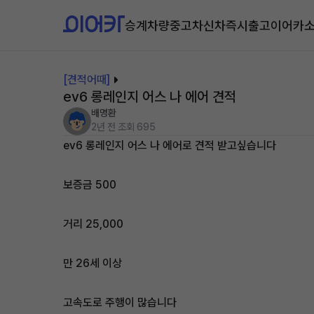
승계차량
중고차
신차즉시출고
이어카
[견적어때]
ev6 롱레인지 어스 나 에어 견적
배명환
2년 전
조회 695
ev6 롱레인지 어스 나 에어로 견적 받고싶습니다
보증금 500
거리 25,000
만 26세 이상
고속도로 주행이 많습니다