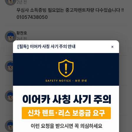
2년 전
무심사 소득증빙 필요없는 중고차렌트차량 다수있습니다 !!
01057438050
황찬호
2년 전
[필독] 이어카 사칭 사기 주의 안내
매리츠 심사 확인해주시면 가능여부 확인되실듯요
×
el
2년 전
제차도 추천합니다~
윤상원
2년 전
제꺼봐주세요
구교민
2년 전