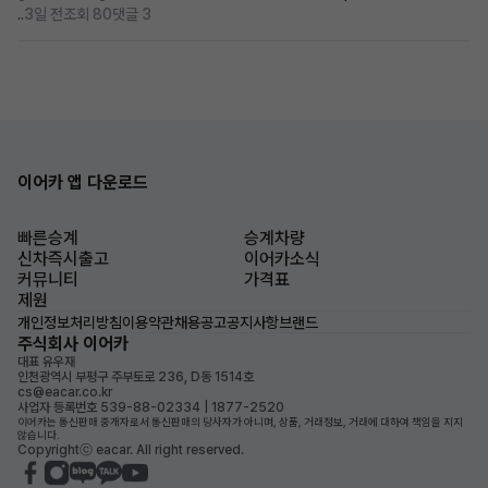
..
3일 전
조회 80
댓글 3
이어카 앱 다운로드
빠른승계
승계차량
신차즉시출고
이어카소식
커뮤니티
가격표
제원
개인정보처리방침
이용약관
채용공고
공지사항
브랜드
주식회사 이어카
대표 유우재
인천광역시 부평구 주부토로 236, D동 1514호
cs@eacar.co.kr
사업자 등록번호 539-88-02334 | 1877-2520
이어카는 통신판매 중개자로서 통신판매의 당사자가 아니며, 상품, 거래정보, 거래에 대하여 책임을 지지
않습니다.
Copyrightⓒ eacar. All right reserved.