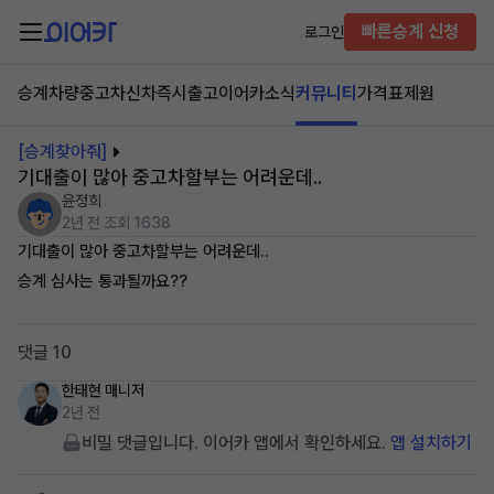
빠른승계 신청
로그인
승계차량
중고차
신차즉시출고
이어카소식
커뮤니티
가격표
제원
[승계찾아줘]
기대출이 많아 중고차할부는 어려운데..
윤정희
2년 전
조회 1638
기대출이 많아 중고차할부는 어려운데..
승계 심사는 통과될까요??
댓글 10
한태현
매니저
2년 전
비밀 댓글입니다. 이어카 앱에서 확인하세요.
앱 설치하기