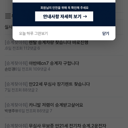
심사한번 넣어보세요
목록 이동
실시간 인기글
오늘 하루 그만보기
닫기
[승계찾아줘]
렌탈 승계차량 찾습니다 바로진행
.
6일 전
조회 112
댓글 6
[승계찾아줘]
아반떼cn7 승계자 구합니다
손민경
6일 전
조회 109
댓글 4
[승계찾아줘]
만22세 무심사 장기렌트 찾습니다
7일 전
조회 88
댓글 2
[승계찾아줘]
카니발 저렴이 승계받고샆어요
박영주🌸
6일 전
조회 86
댓글 7
[승계찾아줘]
무심사 무보증 만21세 전기차 승계,2운전자