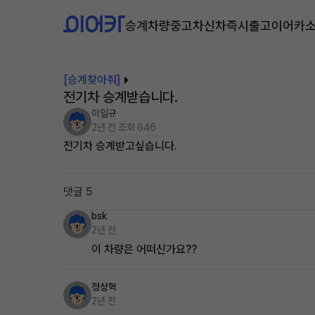
승계차량
중고차
신차즉시출고
이어카
[승계찾아줘]
전기차 승계받습니다.
이일규
2년 전
조회 646
전기차 승계받고싶습니다.
댓글 5
bsk
2년 전
이 차량은 어떠신가요??
정상혁
2년 전