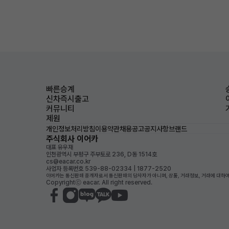
빠른승계
신차즉시출고
커뮤니티
제원
개인정보처리방침
이용약관
채용공고
공지사항
브랜드
주식회사 이어카
대표 유우재
인천광역시 부평구 주부토로 236, D동 1514호
cs@eacar.co.kr
사업자 등록번호 539-88-02334 | 1877-2520
이어카는 통신판매 중개자로서 통신판매의 당사자가 아니며, 상품, 거래정보, 거래에 대하여
Copyrightⓒ eacar. All right reserved.