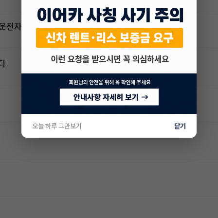
2운전자
다
오늘 하루 그만보기
닫기