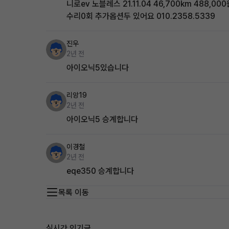
니로ev 노블레스 21.11.04 46,700km 488,0
수리0회 추가옵션두 있어요 010.2358.5339
진우
2년 전
아이오닉5있습니다
리앙19
2년 전
아이오닉5 승계합니다
이경철
2년 전
eqe350 승계합니다
목록 이동
실시간 인기글