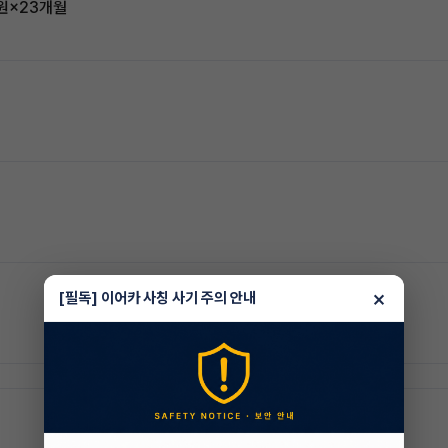
00원×23개월
×
[필독] 이어카 사칭 사기 주의 안내