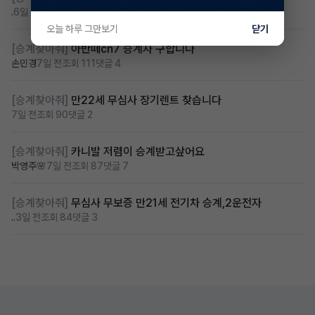
.
6일 전
조회 114
댓글 6
오늘 하루 그만보기
닫기
[승계찾아줘]
아반떼cn7 승계자 구합니다
손민경
7일 전
조회 111
댓글 4
[승계찾아줘]
만22세 무심사 장기렌트 찾습니다
7일 전
조회 90
댓글 2
[승계찾아줘]
카니발 저렴이 승계받고샆어요
박영주🌸
7일 전
조회 87
댓글 7
[승계찾아줘]
무심사 무보증 만21세 전기차 승계,2운전자
..
3일 전
조회 84
댓글 3