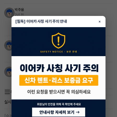
박주용
2년 전
[필독] 이어카 사칭 사기 주의 안내
×
검토 부탁드립니다
출퇴근 차량입니다
황찬호
2년 전
승계차량 올려드립니다. 검토 부탁드립니다.
서진석
2년 전
연락주세요~
목록 이동
실시간 인기글
[승계찾아줘]
렌탈 승계차량 찾습니다 바로진행