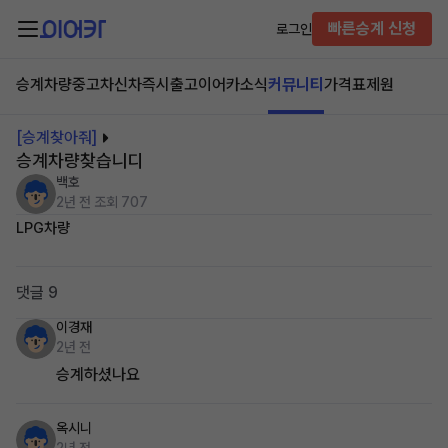
빠른승계 신청
로그인
승계차량
중고차
신차즉시출고
이어카소식
커뮤니티
가격표
제원
[승계찾아줘]
승계차량찾습니디
백호
2년 전
조회 707
LPG차량
댓글 9
이경재
2년 전
승계하셨나요
옥시니