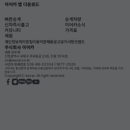
이어카 앱 다운로드
빠른승계
승계차량
신차즉시출고
이어카소식
커뮤니티
가격표
제원
개인정보처리방침
이용약관
채용공고
공지사항
브랜드
주식회사 이어카
대표 유우재
인천광역시 부평구 주부토로 236, D동 1514호
cs@eacar.co.kr
사업자 등록번호 539-88-02334 | 1877-2520
이어카는 통신판매 중개자로서 통신판매의 당사자가 아니며, 상품, 거래정보, 거래에 대하여 책임을 지지
않습니다.
Copyrightⓒ eacar. All right reserved.