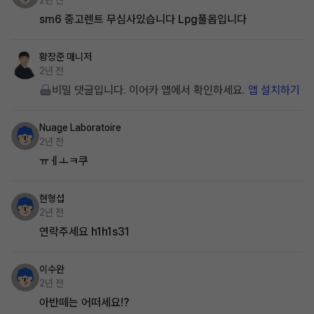
2년 전
sm6 중고렌트 무심사있습니다 Lpg풀옵입니다
황장준
매니저
2년 전
비밀 댓글입니다. 이어카 앱에서 확인하세요.
앱 설치하기
Nuage Laboratoire
2년 전
ㅠㅔㅗㅋ쿠
현형섭
2년 전
연락주세요 h1h1s31
이수완
2년 전
아반떼는 어떠세요!?