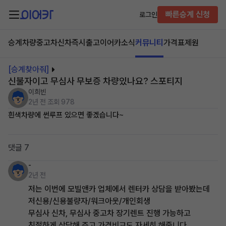
빠른승계 신청
로그인
승계차량
중고차
신차즉시출고
이어카소식
커뮤니티
가격표
제원
[승계찾아줘]
신불자이고 무심사 무보증 차량있나요? 스포티지
이희빈
2년 전
조회 978
흰색차량에 썬루프 있으면 좋겠습니다~
댓글 7
-
2년 전
저는 이번에 모빌앤카 업체에서 렌터카 상담을 받아봤는데
저신용/신용불량자/워크아웃/개인회생
무심사 신차, 무심사 중고차 장기렌트 진행 가능하고
친절하게 상담해 주고 가격비교도 자세히 해줍니다