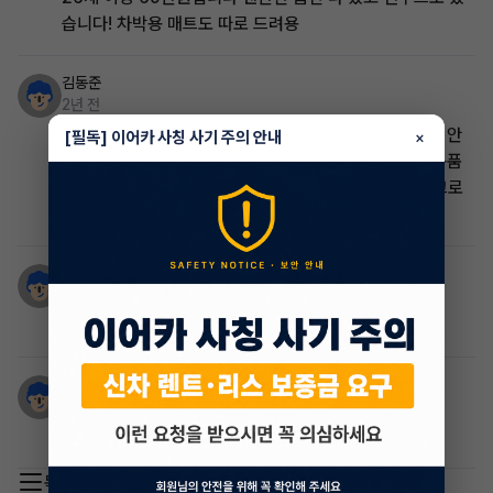
습니다! 차박용 매트도 따로 드려용
김동준
2년 전
26세 이상 무선납.무보증 현대캐피탈 입니다. 기간 많이 안
[필독] 이어카 사칭 사기 주의 안내
×
남았고 왠만한 옵션 전부 들어있습니다. 기본적인 차량용품
(팔쿠션, 목쿠션, 문짝시트지) 되어있고 썬팅도 레이노 크로
마7으로 해놨습니다.
이석민
2년 전
흰색차량에 썬룹 잇습니다~~
호성
2년 전
승계차량은 무심사 차량은 없다고 보시면 됩니다
목록 이동