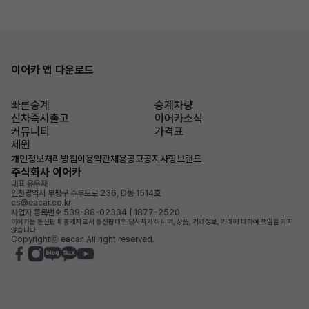
이어카 앱 다운로드
빠른승계
승계차량
신차즉시출고
이어카소식
커뮤니티
가격표
제원
개인정보처리방침
이용약관
채용공고
공지사항
브랜드
주식회사 이어카
대표 유우재
인천광역시 부평구 주부토로 236, D동 1514호
cs@eacar.co.kr
사업자 등록번호 539-88-02334 | 1877-2520
이어카는 통신판매 중개자로서 통신판매의 당사자가 아니며, 상품, 거래정보, 거래에 대하여 책임을 지지
않습니다.
Copyrightⓒ eacar. All right reserved.