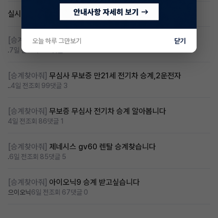
실시간 인기글
[승계찾아줘]
렌탈 승계차량 찾습니다 바로진행
오늘 하루 그만보기
닫기
.
7일 전
조회 132
댓글 6
[승계찾아줘]
무심사 무보증 만21세 전기차 승계,2운전자
..
4일 전
조회 99
댓글 3
[승계찾아줘]
무보증 무심사 전기차 승계 알아봅니다
4일 전
조회 86
댓글 1
[승계찾아줘]
제네시스 gv60 렌탈 승계찾습니다
.
6일 전
조회 85
댓글 5
[승계찾아줘]
아이오닉9 승계 받고싶습니다
으이오닉
6일 전
조회 67
댓글 0