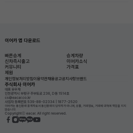
이어카 앱 다운로드
빠른승계
승계차량
신차즉시출고
이어카소식
커뮤니티
가격표
제원
개인정보처리방침
이용약관
채용공고
공지사항
브랜드
주식회사 이어카
대표 유우재
인천광역시 부평구 주부토로 236, D동 1514호
cs@eacar.co.kr
사업자 등록번호 539-88-02334 | 1877-2520
이어카는 통신판매 중개자로서 통신판매의 당사자가 아니며, 상품, 거래정보, 거래에 대하여 책임을 지지
않습니다.
Copyrightⓒ eacar. All right reserved.