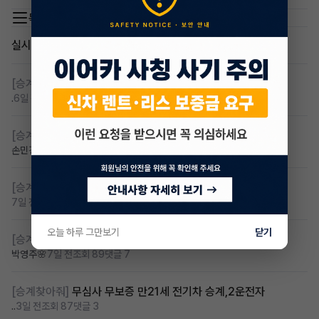
목록 이동
실시간 인기글
[승계찾아줘]
렌탈 승계차량 찾습니다 바로진행
.
6일 전
조회 121
댓글 6
[승계찾아줘]
아반떼cn7 승계자 구합니다
손민경
7일 전
조회 112
댓글 4
[승계찾아줘]
만22세 무심사 장기렌트 찾습니다
7일 전
조회 93
댓글 2
오늘 하루 그만보기
닫기
[승계찾아줘]
카니발 저렴이 승계받고샆어요
박영주🌸
7일 전
조회 89
댓글 7
[승계찾아줘]
무심사 무보증 만21세 전기차 승계,2운전자
..
3일 전
조회 87
댓글 3