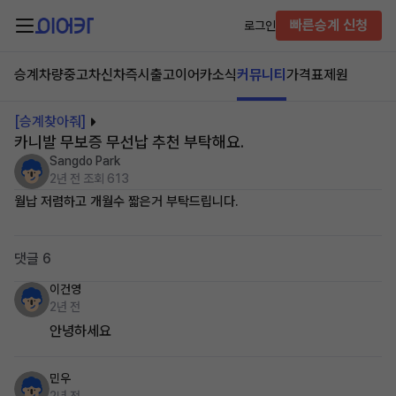
빠른승계 신청
로그인
승계차량
중고차
신차즉시출고
이어카소식
커뮤니티
가격표
제원
[승계찾아줘]
카니발 무보증 무선납 추천 부탁해요.
Sangdo Park
2년 전
조회 613
월납 저렴하고 개월수 짧은거 부탁드립니다.
댓글 6
이건영
2년 전
안녕하세요
민우