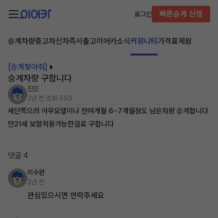
빠른승계 신청
로그인
승계차량
중고차
신차즉시출고
이어카소식
커뮤니티
가격표
제원
[승계찾아줘]
승계차량 구합니다
진민
2년 전
조회 550
세단쪽으러 아무모델이나 잔여개월 6~7개월정도 남은차량 승계합니다
만21세 보험적용가능한걸로 구합니다
댓글 4
이수완
2년 전
관심있으시면 연락주세요