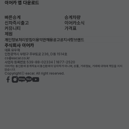
이어카 앱 다운로드
빠른승계
승계차량
신차즉시출고
이어카소식
커뮤니티
가격표
제원
개인정보처리방침
이용약관
채용공고
공지사항
브랜드
주식회사 이어카
대표 유우재
인천광역시 부평구 주부토로 236, D동 1514호
cs@eacar.co.kr
사업자 등록번호 539-88-02334 | 1877-2520
이어카는 통신판매 중개자로서 통신판매의 당사자가 아니며, 상품, 거래정보, 거래에 대하여 책임을 지지
않습니다.
Copyrightⓒ eacar. All right reserved.