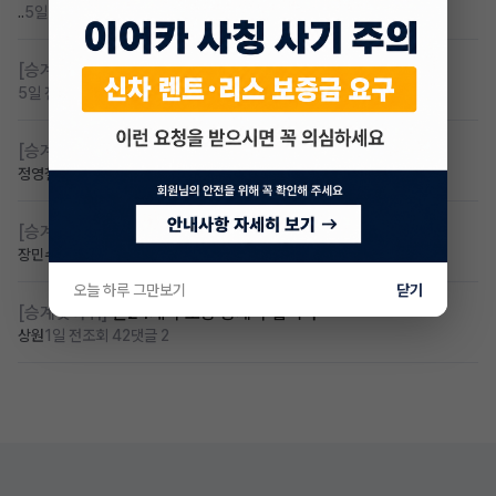
..
5일 전
조회 112
댓글 4
[승계찾아줘]
무보증 무심사 전기차 승계 알아봅니다
5일 전
조회 94
댓글 1
[승계찾아줘]
무심사 차량구해요
정영철
3일 전
조회 65
댓글 2
[승계찾아줘]
만 23세 무심사
장민수
2일 전
조회 50
댓글 1
오늘 하루 그만보기
닫기
[승계찾아줘]
만24세 무보증 승계 구합니다
상원
1일 전
조회 42
댓글 2