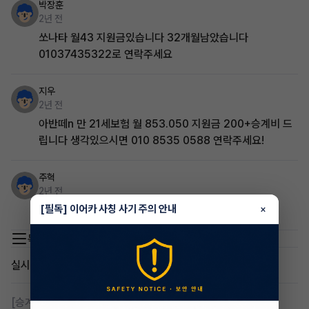
박장훈
2년 전
쏘나타 월43 지원금있습니다 32개월남았습니다
01037435322로 연락주세요
지우
2년 전
아반떼n 만 21세보험 월 853.050 지원금 200+승계비 드
립니다 생각있으시면 010 8535 0588 연락주세요!
주혁
2년 전
[필독] 이어카 사칭 사기 주의 안내
많이 남긴했는데 관심있으시면 연락주세요
×
목록 이동
실시간 인기글
[승계찾아줘]
무심사 무보증 만21세 전기차 승계,2운전자