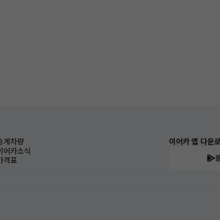
승계차량
이어카 앱 다운
이어카소식
가격표