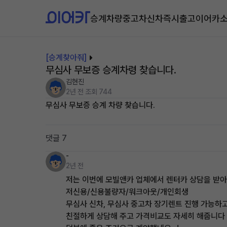
승계차량
중고차
신차즉시출고
이어카
[승계찾아줘]
무심사 무보증 승계차령 찾습니다.
김현진
2년 전
조회 744
무심사 무보증 승계 차량 찾습니다.
댓글 7
-
2년 전
저는 이번에 모빌앤카 업체에서 렌터카 상담을 받
저신용/신용불량자/워크아웃/개인회생
무심사 신차, 무심사 중고차 장기렌트 진행 가능하
친절하게 상담해 주고 가격비교도 자세히 해줍니다