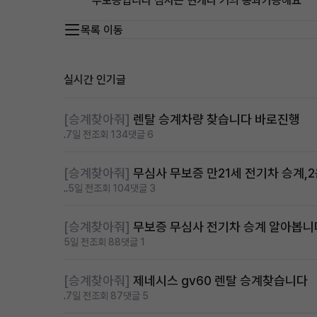
무보증입니다 심사는 현캐라 거의 통과가능해요
목록 이동
실시간 인기글
[승계찾아줘]
렌탈 승계차량 찾습니다 바로진행
.
7일 전
조회 134
댓글 6
[승계찾아줘]
무심사 무보증 만21세 전기차 승계,
..
5일 전
조회 104
댓글 3
[승계찾아줘]
무보증 무심사 전기차 승계 알아봅니
5일 전
조회 88
댓글 1
[승계찾아줘]
제네시스 gv60 렌탈 승계찾습니다
.
7일 전
조회 87
댓글 5