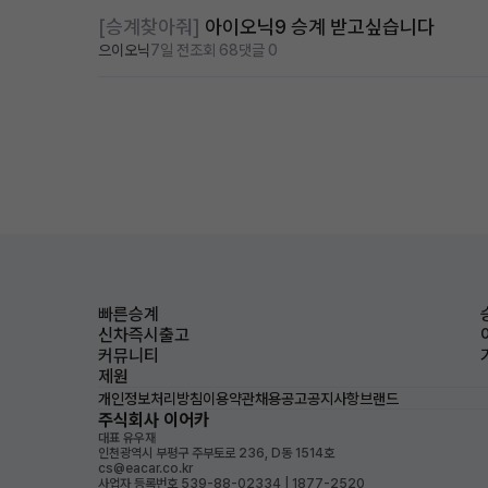
[승계찾아줘]
아이오닉9 승계 받고싶습니다
으이오닉
7일 전
조회 68
댓글 0
빠른승계
신차즉시출고
커뮤니티
제원
개인정보처리방침
이용약관
채용공고
공지사항
브랜드
주식회사 이어카
대표 유우재
인천광역시 부평구 주부토로 236, D동 1514호
cs@eacar.co.kr
사업자 등록번호 539-88-02334 | 1877-2520