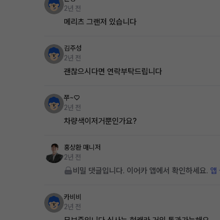
2년 전
메리츠 그랜저 있습니다
김주성
2년 전
괜찮으시다면 연락부탁드립니다
쭈~♡
2년 전
차량색이저거뿐인가요?
홍상환
매니저
2년 전
비밀 댓글입니다. 이어카 앱에서 확인하세요.
앱
카비비
2년 전