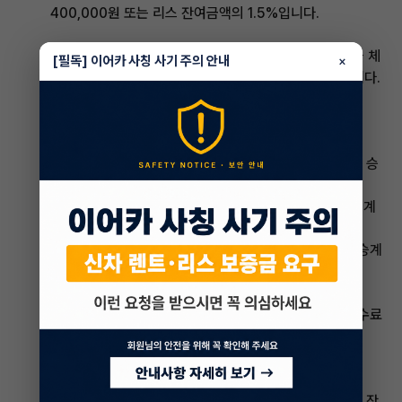
400,000원 또는 리스 잔여금액의 1.5%입니다.
승계수수료는 리스사마다 다를 수 있으므로, 리스 계약을 체
[필독] 이어카 사칭 사기 주의 안내
×
결할 때 승계수수료에 대해 꼼꼼히 확인하는 것이 좋습니다.
다음은 승계수수료가 면제되는 경우입니다.
* **리스 계약자 사망 시:** 사망일로부터 3개월 이내에 승
계 시
* **리스 계약자 결혼 시:** 결혼일로부터 1년 이내에 승계
시
* **리스 계약자 군 입대 시:** 입영통지서를 첨부하여 승계
시
승계수수료 면제에 해당하는 경우에는 리스사에 승계수수료
면제 신청을 해야 합니다.
답변3:
2023년 9월 기준, 장기렌트, 리스의 승계수수료는 리스 잔