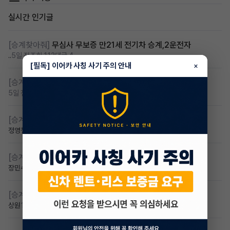
실시간 인기글
[승계찾아줘]
무심사 무보증 만21세 전기차 승계,2운전자
..
5일 전
조회 112
댓글 4
[필독] 이어카 사칭 사기 주의 안내
×
[승계찾아줘]
무보증 무심사 전기차 승계 알아봅니다
5일 전
조회 94
댓글 1
[승계찾아줘]
무심사 차량구해요
정영철
3일 전
조회 65
댓글 2
[승계찾아줘]
만 23세 무심사
장민수
2일 전
조회 50
댓글 1
[승계찾아줘]
만24세 무보증 승계 구합니다
상원
1일 전
조회 42
댓글 2