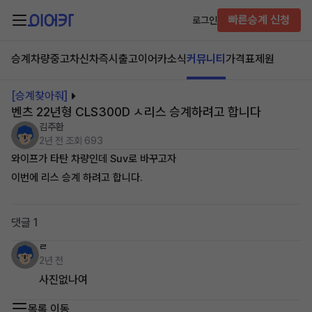
빠른승계 신청
로그인
승계차량
중고차
신차즉시출고
이어카소식
커뮤니티
가격표
제원
[승계찾아줘]
벤츠 22년형 CLS300D ㅅ리스 승계하려고 합니다
김주환
2년 전
조회 693
와이프가 타탄 차량인데 Suv로 바꾸고자
이번에 리스 승계 하려고 합니다.
댓글 1
ㄹ
2년 전
사진없나여
목록 이동