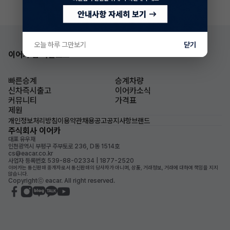
오늘 하루 그만보기
닫기
이어카 앱 다운로드
빠른승계
승계차량
신차즉시출고
이어카소식
커뮤니티
가격표
제원
개인정보처리방침
이용약관
채용공고
공지사항
브랜드
주식회사 이어카
대표 유우재
인천광역시 부평구 주부토로 236, D동 1514호
cs@eacar.co.kr
사업자 등록번호 539-88-02334 | 1877-2520
이어카는 통신판매 중개자로서 통신판매의 당사자가 아니며, 상품, 거래정보, 거래에 대하여 책임을 지지
않습니다.
Copyrightⓒ eacar. All right reserved.