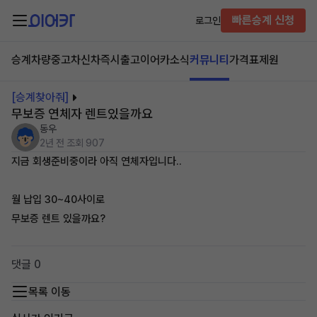
빠른승계 신청
로그인
승계차량
중고차
신차즉시출고
이어카소식
커뮤니티
가격표
제원
[승계찾아줘]
무보증 연체자 렌트있을까요
동우
2년 전
조회 907
지금 회생준비중이라 아직 연체자입니다..
월 납입 30~40사이로
무보증 렌트 있을까요?
댓글 0
목록 이동