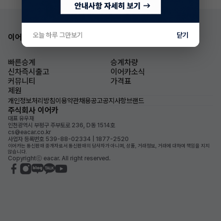
오늘 하루 그만보기
닫기
이어카 앱 다운로드
빠른승계
승계차량
신차즉시출고
이어카소식
커뮤니티
가격표
제원
개인정보처리방침
이용약관
채용공고
공지사항
브랜드
주식회사 이어카
대표 유우재
인천광역시 부평구 주부토로 236, D동 1514호
cs@eacar.co.kr
사업자 등록번호 539-88-02334 | 1877-2520
이어카는 통신판매 중개자로서 통신판매의 당사자가 아니며, 상품, 거래정보, 거래에 대하여 책임을 지지
않습니다.
Copyrightⓒ eacar. All right reserved.