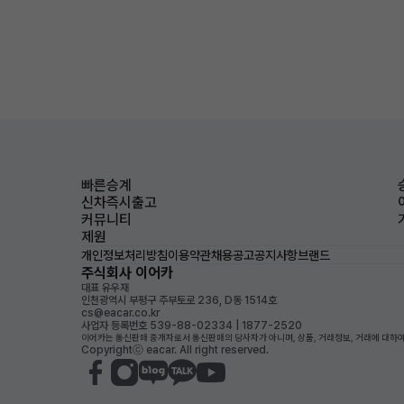
빠른승계
신차즉시출고
커뮤니티
제원
개인정보처리방침
이용약관
채용공고
공지사항
브랜드
주식회사 이어카
대표 유우재
인천광역시 부평구 주부토로 236, D동 1514호
cs@eacar.co.kr
사업자 등록번호 539-88-02334 | 1877-2520
이어카는 통신판매 중개자로서 통신판매의 당사자가 아니며, 상품, 거래정보, 거래에 대하여
Copyrightⓒ eacar. All right reserved.