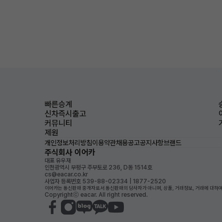
빠른승계
신차즉시출고
커뮤니티
제원
개인정보처리방침
이용약관
채용공고
공지사항
브랜드
주식회사 이어카
대표 유우재
인천광역시 부평구 주부토로 236, D동 1514호
cs@eacar.co.kr
사업자 등록번호 539-88-02334 | 1877-2520
이어카는 통신판매 중개자로서 통신판매의 당사자가 아니며, 상품, 거래정보, 거래에 대하여
Copyrightⓒ eacar. All right reserved.