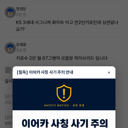
정성민
3년 전
K5 3세대 시그니처 화이트 이고 연2만키로인데 상관없나
요??
강세웅
3년 전
키로수 2만 월 67그랜져 르블랑 하이브리드 입니다
목록 이동
[필독] 이어카 사칭 사기 주의 안내
×
실시간 인기글
[승계찾아줘]
렌탈 승계차량 찾습니다 바로진행
.
6일 전
조회 113
댓글 6
[승계찾아줘]
아반떼cn7 승계자 구합니다
손민경
6일 전
조회 111
댓글 4