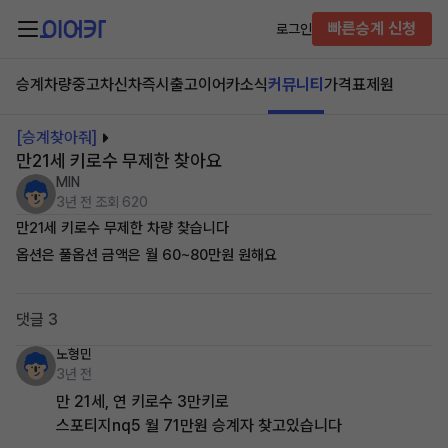
빠른승계 신청
로그인
승계차량
중고차
신차즉시출고
이어카소식
커뮤니티
가격표
제원
[승계찾아줘]
만21세 키로수 무제한 찾아요
MIN
3년 전
조회 620
만21세 키로수 무제한 차량 찾습니다
옵션은 풀옵션 금액은 월 60~80만원 원해요
댓글 3
노형민
3년 전
만 21세, 연 키로수 3만키로
스포티지nq5 월 71만원 승계자 찾고있습니다