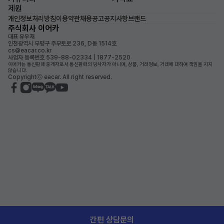
제원
개인정보처리방침
이용약관
채용공고
공지사항
브랜드
주식회사 이어카
대표 유우재
인천광역시 부평구 주부토로 236, D동 1514호
cs@eacar.co.kr
사업자 등록번호 539-88-02334 | 1877-2520
이어카는 통신판매 중개자로서 통신판매의 당사자가 아니며, 상품, 거래정보, 거래에 대하여 책임을 지지
않습니다.
Copyrightⓒ eacar. All right reserved.
간편 상담문의