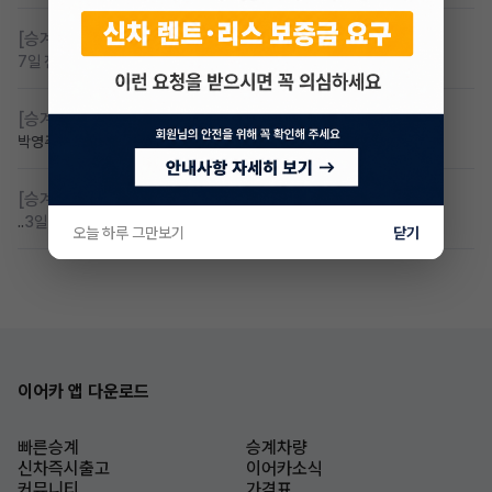
[승계찾아줘]
만22세 무심사 장기렌트 찾습니다
7일 전
조회 90
댓글 2
[승계찾아줘]
카니발 저렴이 승계받고샆어요
박영주🌸
7일 전
조회 87
댓글 7
[승계찾아줘]
무심사 무보증 만21세 전기차 승계,2운전자
..
3일 전
조회 82
댓글 3
오늘 하루 그만보기
닫기
이어카 앱 다운로드
빠른승계
승계차량
신차즉시출고
이어카소식
커뮤니티
가격표