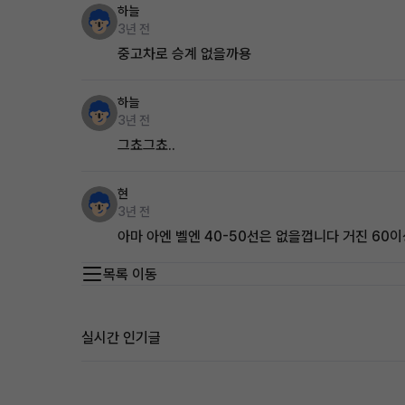
하늘
3년 전
중고차로 승계 없을까용
하늘
3년 전
그쵸그쵸..
현
3년 전
아마 아엔 벨엔 40-50선은 없을껍니다 거진 6
목록 이동
실시간 인기글