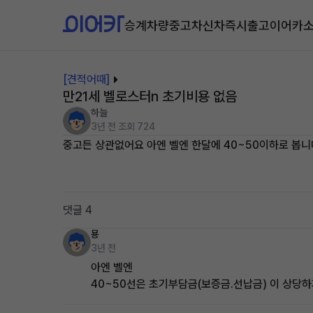
승계차량
중고차
신차즉시출고
이어카
[견적어때]
만21세 벨로스터n 초기비용 없음
하늘
3년 전
조회 724
중고든 상관없어요 아엔 벨엔 한달에 40~50이하로 봅니
댓글 4
묭
3년 전
아엔 벨엔
40~50선은 초기부담금(보증금.선납금) 이 상당