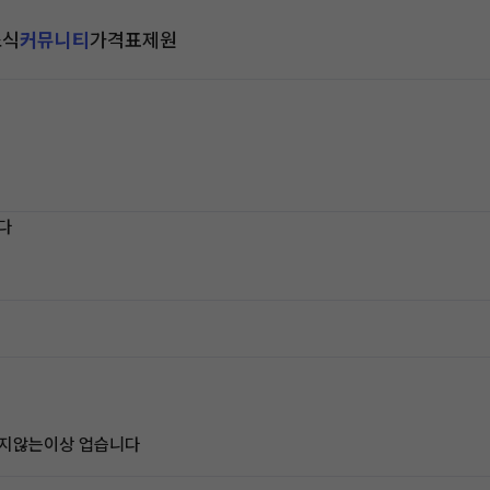
소식
커뮤니티
가격표
제원
다
하지않는이상 업습니다