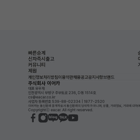
빠른승계
신차즉시출고
커뮤니티
제원
개인정보처리방침
이용약관
채용공고
공지사항
브랜드
주식회사 이어카
대표 유우재
인천광역시 부평구 주부토로 236, D동 1514호
cs@eacar.co.kr
사업자 등록번호 539-88-02334 | 1877-2520
이어카는 통신판매 중개자로서 통신판매의 당사자가 아니며, 상품, 거래정보, 거래에 대하여
Copyrightⓒ eacar. All right reserved.