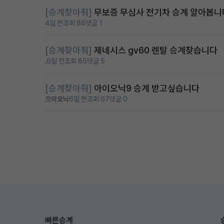
[승계찾아줘]
무보증 무심사 전기차 승계 알아봅니
4일 전
조회 86
댓글 1
[승계찾아줘]
제네시스 gv60 렌탈 승계찾습니다
.
6일 전
조회 85
댓글 5
[승계찾아줘]
아이오닉9 승계 받고싶습니다
으이오닉
6일 전
조회 67
댓글 0
빠른승계