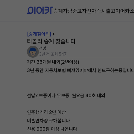
승계차량
중고차
신차즉시출고
이어카
[승계찾아줘]
티볼리 승계 찾습니다
선영
3년 전
조회 547
기간 36개월 내외(2년이상)
3년 동안 자동차보험 빠져있어야해서 렌트구하는중입니
선납x 보증이나 무보증. 월요금 40초 내외
연주행거리 2만 이상
비흡연차량 구해봅니다
신용 900점 이상 나옵니다