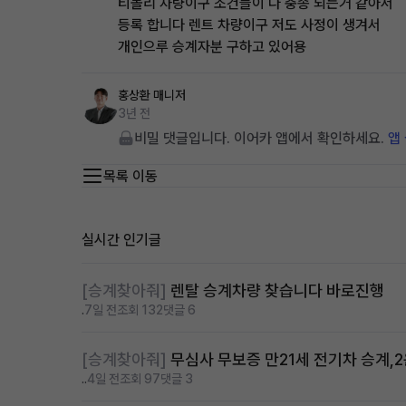
티볼리 차량이구 조건들이 다 충종 되는거 같아서
등록 합니다 렌트 차량이구 저도 사정이 생겨서
개인으루 승계자분 구하고 있어용
홍상환
매니저
3년 전
비밀 댓글입니다. 이어카 앱에서 확인하세요.
앱
목록 이동
실시간 인기글
[승계찾아줘]
렌탈 승계차량 찾습니다 바로진행
.
7일 전
조회 132
댓글 6
[승계찾아줘]
무심사 무보증 만21세 전기차 승계,
..
4일 전
조회 97
댓글 3