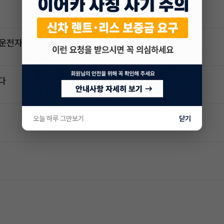
2운전자
다
오늘 하루 그만보기
닫기