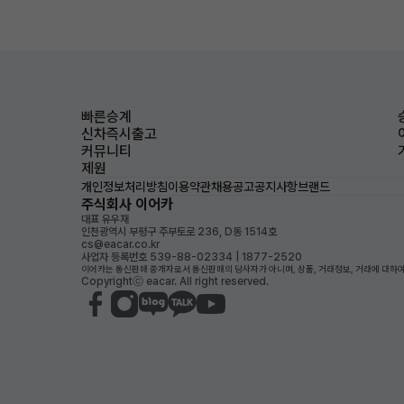
빠른승계
신차즉시출고
커뮤니티
제원
개인정보처리방침
이용약관
채용공고
공지사항
브랜드
주식회사 이어카
대표 유우재
인천광역시 부평구 주부토로 236, D동 1514호
cs@eacar.co.kr
사업자 등록번호 539-88-02334 | 1877-2520
이어카는 통신판매 중개자로서 통신판매의 당사자가 아니며, 상품, 거래정보, 거래에 대하여
Copyrightⓒ eacar. All right reserved.