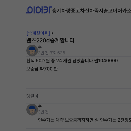
승계차량
중고차
신차즉시출고
이어카
[승계찾아줘]
벤츠220d승계합니다
수
3년 전
조회 635
흰색 60개월 중 24 개월 남았습니다 윌1040000
보증금 약700 만
댓글 4
수
3년 전
인수가는 대략 보증금까지하면 실 인수가는 2천정