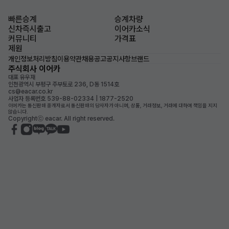
빠른승계
승계차량
신차즉시출고
이어카소식
커뮤니티
가격표
제원
개인정보처리방침
이용약관
채용공고
공지사항
브랜드
주식회사 이어카
대표 유우재
인천광역시 부평구 주부토로 236, D동 1514호
cs@eacar.co.kr
사업자 등록번호 539-88-02334 | 1877-2520
이어카는 통신판매 중개자로서 통신판매의 당사자가 아니며, 상품, 거래정보, 거래에 대하여 책임을 지지
않습니다.
Copyrightⓒ eacar. All right reserved.