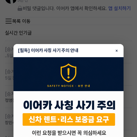
3년 전
비밀 댓글입니다. 이어카 앱에서 확인하세요.
앱 설치하기
목록 이동
실시간 인기글
[승계찾아줘]
무심사 무보증 만21세 전기차 승계,2운전자
[필독] 이어카 사칭 사기 주의 안내
×
..
5일 전
조회 116
댓글 4
[승계찾아줘]
무보증 무심사 전기차 승계 알아봅니다
5일 전
조회 96
댓글 1
[승계찾아줘]
무심사 차량구해요
정영철
3일 전
조회 69
댓글 2
[승계찾아줘]
만 23세 무심사
장민수
2일 전
조회 55
댓글 1