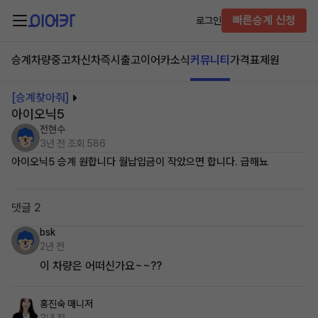
빠른승계 신청
로그인
승계차량
중고차
신차즉시출고
이어카소식
커뮤니티
가격표
제원
[승계찾아줘]
아이오닉5
전현수
3년 전
조회 586
아이오닉5 승계 원합니다 월납입금이 작았으면 합니다. 급해뇨
댓글 2
bsk
2년 전
이 차량은 어떠신가요~~??
홍진숙
매니저