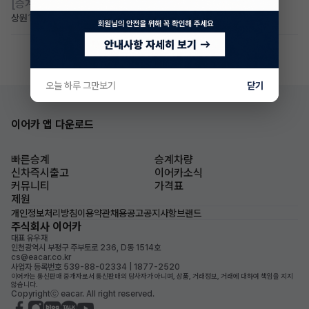
[승계찾아줘]
만24세 무보증 승계 구합니다
상원
1일 전
조회 47
댓글 2
오늘 하루 그만보기
닫기
이어카 앱 다운로드
빠른승계
승계차량
신차즉시출고
이어카소식
커뮤니티
가격표
제원
개인정보처리방침
이용약관
채용공고
공지사항
브랜드
주식회사 이어카
대표 유우재
인천광역시 부평구 주부토로 236, D동 1514호
cs@eacar.co.kr
사업자 등록번호 539-88-02334 | 1877-2520
이어카는 통신판매 중개자로서 통신판매의 당사자가 아니며, 상품, 거래정보, 거래에 대하여 책임을 지지
않습니다.
Copyrightⓒ eacar. All right reserved.