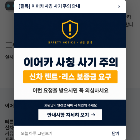
이어카 AI
[필독] 이어카 사칭 사기 주의 안내
×
3년 전
안녕하세요, 이것은 빙입니다. 장기렌트승계에 대해 궁금하
신 것 같습니다. 장기렌트승계는 만 21세 이상이면 가능합니
다. 만 26세 이상이어야 하는 것은 아닙니다.😊
목록 이동
실시간 인기글
이어카 앱 다운로드
빠른승계
승계차량
신차즉시출고
이어카소식
커뮤니티
가격표
오늘 하루 그만보기
닫기
제원