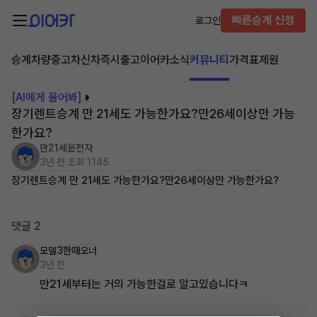
빠른승계 신청
로그인
승계차량
중고차
신차즉시출고
이어카소식
커뮤니티
가격표
제원
[AI에게 물어봐]
장기렌트승계 만 21세도 가능한가요?만26세이상만 가능
한가요?
만21세운전자
3년 전
조회 1145
장기렌트승계 만 21세도 가능한가요?만26세이상만 가능한가요?
댓글 2
모델3한때오너
3년 전
만21세부터는 거의 가능한걸로 알고있습니다ㅋ