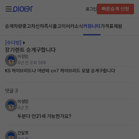
빠른승계 신청
로그인
승계차량
중고차
신차즉시출고
이어카소식
커뮤니티
가격표
제원
[수다방]
장기렌트 승계구합니다
이성민
4년 전
조회 568
K5 하이브리드나 아반떼 cn7 하이브리드 모델 승계구합니다
댓글 3
이성민
4년 전
두분다 만21세 가능한가요?
간달프