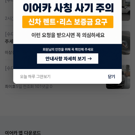
[수다방]
K8 하이브리드 (풀옵션) 758,780원
2시간 전
조회 372
댓글 3
[수다방]
Gv70 승계자분 구합니다 지원금 협의연락
주세요
이상진
2일 전
조회 184
댓글 1
[수다방]
제네시스 g80 3.5 4륜 거의 풀옵션 페이스
오늘 하루 그만보기
닫기
최이호
5일 전
조회 101
댓글 0
이어카 앱 다운로드