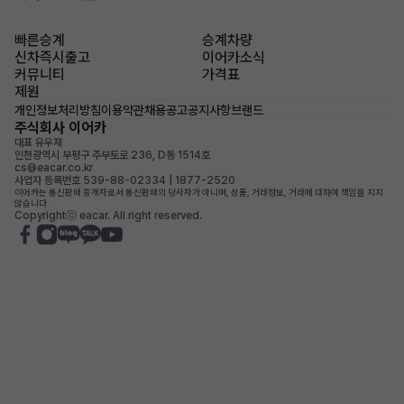
빠른승계
승계차량
신차즉시출고
이어카소식
커뮤니티
가격표
제원
개인정보처리방침
이용약관
채용공고
공지사항
브랜드
주식회사 이어카
대표 유우재
인천광역시 부평구 주부토로 236, D동 1514호
cs@eacar.co.kr
사업자 등록번호 539-88-02334 | 1877-2520
이어카는 통신판매 중개자로서 통신판매의 당사자가 아니며, 상품, 거래정보, 거래에 대하여 책임을 지지
않습니다.
Copyrightⓒ eacar. All right reserved.