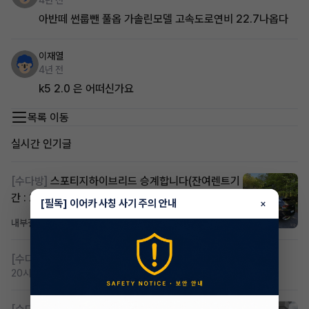
4년 전
아반떼 썬룹뺀 풀옵 가솔린모델 고속도로연비 22.7나옵다
이재열
4년 전
k5 2.0 은 어떠신가요
목록 이동
실시간 인기글
[수다방]
스포티지하이브리드 승계합니다(잔여렌트기
간 : 26개월)
[필독] 이어카 사칭 사기 주의 안내
×
내부결재
14시간 전
조회 815
댓글 1
[수다방]
저신용 무심사 or 신차 렌트 찾으시는분!!
20시간 전
조회 424
댓글 2