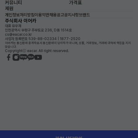
커뮤니티
가격표
제원
개인정보처리방침
이용약관
채용공고
공지사항
브랜드
주식회사 이어카
대표 유우재
인천광역시 부평구 주부토로 236, D동 1514호
cs@eacar.co.kr
사업자 등록번호 539-88-02334 | 1877-2520
이어카는 통신판매 중개자로서 통신판매의 당사자가 아니며, 상품, 거래정보, 거래에 대하여 책임을 지지
않습니다.
Copyrightⓒ eacar. All right reserved.