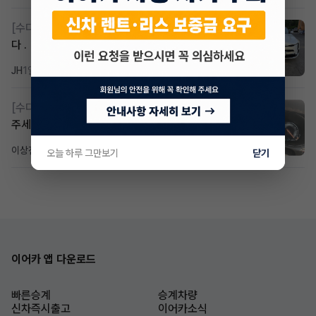
[수다방]
k8 하브 203하 2159 제2운전자 사기입니
다 .
JH
1일 전
조회 344
댓글 2
[수다방]
Gv70 승계자분 구합니다 지원금 협의연락
주세요
이상진
5일 전
조회 200
댓글 1
오늘 하루 그만보기
닫기
이어카 앱 다운로드
빠른승계
승계차량
신차즉시출고
이어카소식