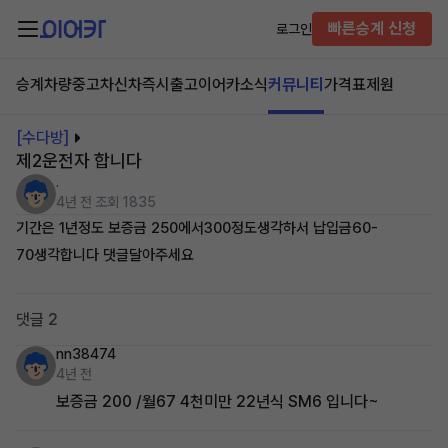
빠른승계 신청
로그인
승계차량
중고차
신차즉시출고
이어카소식
커뮤니티
가격표
제원
[수다방]
제2운전자 합니다
.
4년 전
조회 1835
기간은 1년정도 보증금 250에서300정도생각하서 납입금60-
70생각합니다 댓글달아주세요
댓글 2
nn38474
4년 전
보증금 200 /월67 4천미만 22년식 SM6 입니다~