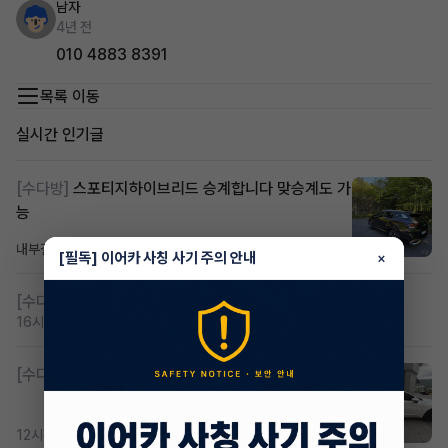
남자
4년 전
010 4883 8391
목록 이동
실시간 인기글
[수다방]
스포티지하이브리드 승계합니다 맞승계도 가
능
내부결재
7시간 전
조회 845
댓글 1
[필독] 이어카 사칭 사기 주의 안내
×
[수다방]
저신용 무심사 or 신차 렌트 찾으시는분!!
16시간 전
조회 475
댓글 3
[수다방]
K8 하이브리드 (풀옵션) 758,780원
12시간 전
조회 418
댓글 3