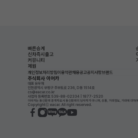
빠른승계
신차즉시출고
커뮤니티
제원
개인정보처리방침
이용약관
채용공고
공지사항
브랜드
주식회사 이어카
대표 유우재
인천광역시 부평구 주부토로 236, D동 1514호
cs@eacar.co.kr
사업자 등록번호 539-88-02334 | 1877-2520
이어카는 통신판매 중개자로서 통신판매의 당사자가 아니며, 상품, 거래정보, 거래에 대하여
Copyrightⓒ eacar. All right reserved.