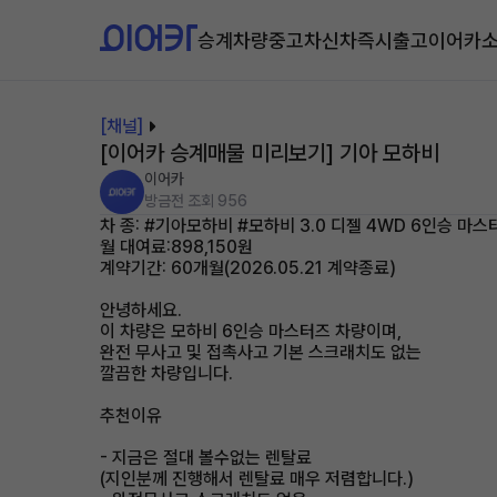
승계차량
중고차
신차즉시출고
이어카
[채널]
[이어카 승계매물 미리보기] 기아 모하비
이어카
방금전
조회 956
차 종: #기아모하비 #모하비 3.0 디젤 4WD 6인승 마스
월 대여료:898,150원
계약기간: 60개월(2026.05.21 계약종료)
안녕하세요.
이 차량은 모하비 6인승 마스터즈 차량이며,
완전 무사고 및 접촉사고 기본 스크래치도 없는
깔끔한 차량입니다.
추천이유
- 지금은 절대 볼수없는 렌탈료
(지인분께 진행해서 렌탈료 매우 저렴합니다.)