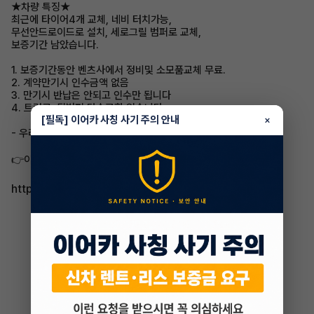
★차량 특징★
최근에 타이어4개 교체, 네비 터치가능,
무선안드로이드로 설치, 세로그릴 범퍼로 교체,
보증기간 남았습니다.
1. 보증기간동안 벤츠사에서 정비및 소모품교체 무료.
2. 계약만기시 인수금액 없음
3. 만기시 반납은 안되고 인수만 됩니다
4. 트렁크, 뒷범퍼 단순교환 있습니다.
[필독] 이어카 사칭 사기 주의 안내
×
- 우리 이어카 승계희망자분들 많은 관심 부탁드리겠습니다 ^-^
👉이어카에서 자세히 보기​
https://app.eacar.co.kr/share/eacar/18592