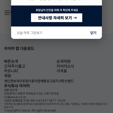
목록 이동
오늘 하루 그만보기
닫기
이어카 앱 다운로드
빠른승계
승계차량
신차즉시출고
이어카소식
커뮤니티
가격표
제원
개인정보처리방침
이용약관
채용공고
공지사항
브랜드
주식회사 이어카
대표 유우재
인천광역시 부평구 주부토로 236, D동 1514호
cs@eacar.co.kr
사업자 등록번호 539-88-02334 | 1877-2520
이어카는 통신판매 중개자로서 통신판매의 당사자가 아니며, 상품, 거래정보, 거래에 대하여 책임을 지지
않습니다.
Copyrightⓒ eacar. All right reserved.