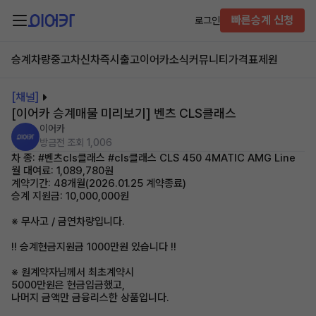
빠른승계 신청
로그인
승계차량
중고차
신차즉시출고
이어카소식
커뮤니티
가격표
제원
[채널]
[이어카 승계매물 미리보기] 벤츠 CLS클래스
이어카
방금전
조회 1,006
차 종: #벤츠cls클래스 #cls클래스 CLS 450 4MATIC AMG Line
월 대여료: 1,089,780원
계약기간: 48개월(2026.01.25 계약종료)
승계 지원금: 10,000,000원
※ 무사고 / 금연차량입니다.
!! 승계현금지원금 1000만원 있습니다 !!
※ 원계약자님께서 최초계약시
5000만원은 현금입금했고,
나머지 금액만 금융리스한 상품입니다.