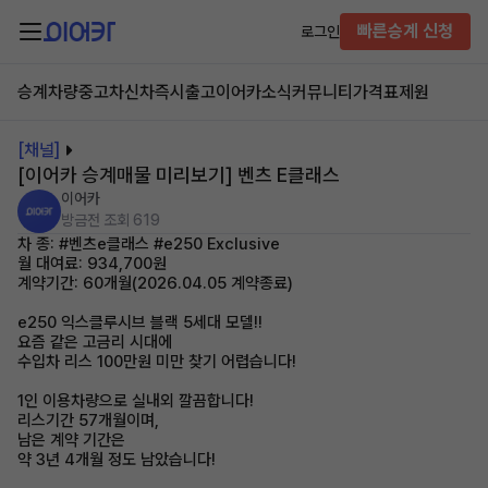
빠른승계 신청
로그인
승계차량
중고차
신차즉시출고
이어카소식
커뮤니티
가격표
제원
[채널]
[이어카 승계매물 미리보기] 벤츠 E클래스
이어카
방금전
조회 619
차 종: #벤츠e클래스 #e250 Exclusive
월 대여료: 934,700원
계약기간: 60개월(2026.04.05 계약종료)
e250 익스클루시브 블랙 5세대 모델!!
요즘 같은 고금리 시대에
수입차 리스 100만원 미만 찾기 어렵습니다!
1인 이용차량으로 실내외 깔끔합니다!
리스기간 57개월이며,
남은 계약 기간은
약 3년 4개월 정도 남았습니다!