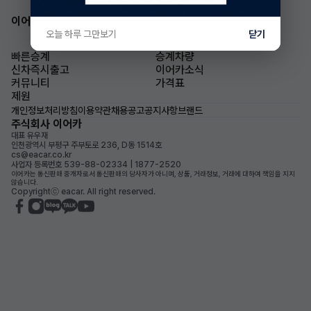
이어카 앱 다운로드
오늘 하루 그만보기
닫기
빠른승계
승계차량
신차즉시출고
이어카소식
커뮤니티
가격표
제원
개인정보처리방침
이용약관
채용공고
공지사항
브랜드
주식회사 이어카
대표 유우재
인천광역시 부평구 주부토로 236, D동 1514호
cs@eacar.co.kr
사업자 등록번호 539-88-02334 | 1877-2520
이어카는 통신판매 중개자로서 통신판매의 당사자가 아니며, 상품, 거래정보, 거래에 대하여 책임을 지지
않습니다.
Copyrightⓒ eacar. All right reserved.