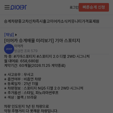
빠른승계 신청
로그인
승계차량
중고차
신차즉시출고
이어카소식
커뮤니티
가격표
제원
[채널]
[이어카 승계매물 미리보기] 기아 스포티지
이어카
방금전
조회 579
차 종: #기아스포티지 #스포티지 2.0 디젤 2WD 시그니처
월 대여료: 658,680원
계약기간: 60개월(2026.11.25 계약종료)
※ 사고유무 : 무사고
※ 흡연여부 : 비흡연 차량
※ 등록일자 : 21년 11월
※ 차량정보 : 스포티지 NQ5 디젤 2.0 2WD 시그니처
※ 추가옵션 : 스타일, 파노라마썬루프
※ 색상 : 블랙 / 브라운
차량 인도된지 1년 된 차량으로
약정 주행거리 다 못채운 차량입니다.