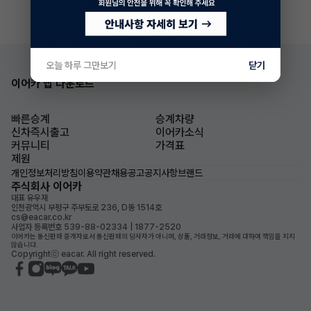
오늘 하루 그만보기
닫기
이어카 앱 다운로드
빠른승계
승계차량
신차즉시출고
이어카소식
커뮤니티
가격표
제원
개인정보처리방침
이용약관
채용공고
공지사항
브랜드
주식회사 이어카
대표 유우재
인천광역시 부평구 주부토로 236, D동 1514호
cs@eacar.co.kr
사업자 등록번호 539-88-02334 | 1877-2520
이어카는 통신판매 중개자로서 통신판매의 당사자가 아니며, 상품, 거래정보, 거래에 대하여 책임을 지지
않습니다.
Copyrightⓒ eacar. All right reserved.