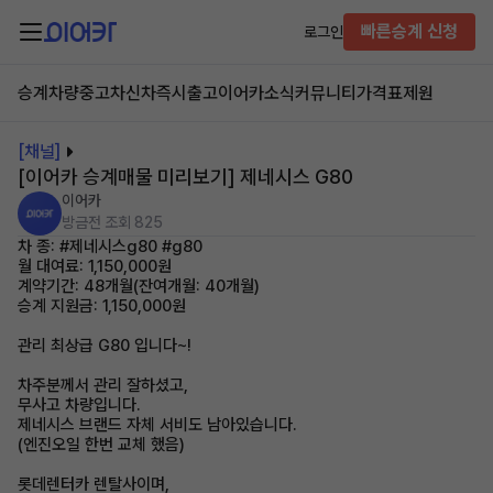
빠른승계 신청
로그인
승계차량
중고차
신차즉시출고
이어카소식
커뮤니티
가격표
제원
[채널]
[이어카 승계매물 미리보기] 제네시스 G80
이어카
방금전
조회 825
차 종: #제네시스g80 #g80
월 대여료: 1,150,000원
계약기간: 48개월(잔여개월: 40개월)
승계 지원금: 1,150,000원
관리 최상급 G80 입니다~!
차주분께서 관리 잘하셨고,
무사고 차량입니다.
제네시스 브랜드 자체 서비도 남아있습니다.
(엔진오일 한번 교체 했음)
롯데렌터카 렌탈사이며,