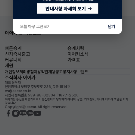
오늘 하루 그만보기
닫기
이어카 앱 다운로드
빠른승계
승계차량
신차즉시출고
이어카소식
커뮤니티
가격표
제원
개인정보처리방침
이용약관
채용공고
공지사항
브랜드
주식회사 이어카
대표 유우재
인천광역시 부평구 주부토로 236, D동 1514호
cs@eacar.co.kr
사업자 등록번호 539-88-02334 | 1877-2520
이어카는 통신판매 중개자로서 통신판매의 당사자가 아니며, 상품, 거래정보, 거래에 대하여 책임을 지지
않습니다.
Copyrightⓒ eacar. All right reserved.