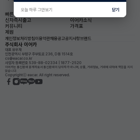
오늘 하루 그만보기
닫기
빠른승계
승계차량
신차즉시출고
이어카소식
커뮤니티
가격표
제원
개인정보처리방침
이용약관
채용공고
공지사항
브랜드
주식회사 이어카
대표 유우재
인천광역시 부평구 주부토로 236, D동 1514호
cs@eacar.co.kr
사업자 등록번호 539-88-02334 | 1877-2520
이어카는 통신판매 중개자로서 통신판매의 당사자가 아니며, 상품, 거래정보, 거래에 대하여 책임을 지지
않습니다.
Copyrightⓒ eacar. All right reserved.