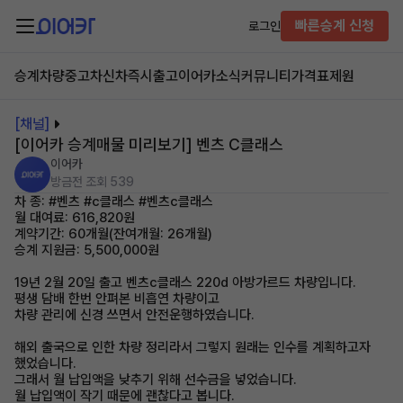
빠른승계 신청
로그인
승계차량
중고차
신차즉시출고
이어카소식
커뮤니티
가격표
제원
[채널]
[이어카 승계매물 미리보기] 벤츠 C클래스
이어카
방금전
조회 539
차 종: #벤츠 #c클래스 #벤츠c클래스
월 대여료: 616,820원
계약기간: 60개월(잔여개월: 26개월)
승계 지원금: 5,500,000원
19년 2월 20일 출고 벤츠c클래스 220d 아방가르드 차량입니다.
평생 담배 한번 안펴본 비흡연 차량이고
차량 관리에 신경 쓰면서 안전운행하였습니다.
해외 출국으로 인한 차량 정리라서 그렇지 원래는 인수를 계획하고자
했었습니다.
그래서 월 납입액을 낮추기 위해 선수금을 넣었습니다.
월 납입액이 작기 때문에 괜찮다고 봅니다.