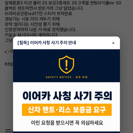
알페혼혼5 미션 쿨러 25 보강3종세트 26 3개월 썬팅브이쿨mr 50
블박은 렌트하면서 받은거라 그냥 달았습니다.
브라비오인증led17만 스티커 부착완료
경보기는 시동 미리 켜두기 위해
장착 엘이디는 시안성 좋기 위해
인증받자마자 나온 거 바로 장착했습니다.
키로수 보시다시피 새차입니다.
그냥 기름 넣고 타시면 됩니다
[필독] 이어카 사칭 사기 주의 안내
×
👉이어카에서 자세히 보기
https://app.eacar.co.kr/share/eacar/4847
목록 이동