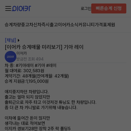
빠른승계 신청
로그인
승계차량
중고차
신차즉시출고
이어카소식
커뮤니티
가격표
제원
[채널]
[이어카 승계매물 미리보기] 기아 레이
이어카
방금전
조회 494
차 종: #기아레이 #기아 #레이
월 대여료: 302,583원
계약기간: 48개월(잔여개월: 42개월)
승계 지원금:1,195,000원
애지중지하던 차량입니다.
출고는 얼마 되지 않았지만
출퇴근으로 자주 타고 이것저것 튜닝도 한 차량입니다.
좀 더 큰 차 카니발로 가기위해 내놓습니다.
이차에 들어간 돈이 많지만
생각나는 대로 적어보면
이지카 경보기28만 장착 2주 락 폴딩5