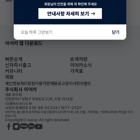
오늘 하루 그만보기
닫기
이어카 앱 다운로드
빠른승계
승계차량
신차즉시출고
이어카소식
커뮤니티
가격표
제원
개인정보처리방침
이용약관
채용공고
공지사항
브랜드
주식회사 이어카
대표 유우재
인천광역시 부평구 주부토로 236, D동 1514호
cs@eacar.co.kr
사업자 등록번호 539-88-02334 | 1877-2520
이어카는 통신판매 중개자로서 통신판매의 당사자가 아니며, 상품, 거래정보, 거래에 대하여 책임을 지지
않습니다.
Copyrightⓒ eacar. All right reserved.