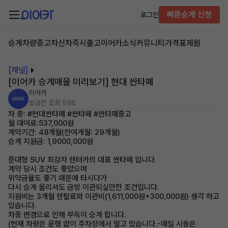
빠른승계 신청
로그인
승계차량
중고차
신차즉시출고
이어카소식
커뮤니티
가격표
제원
[채널]
[이어카 승계매물 미리보기] 현대 싼타페
이어카
방금전
조회 598
차 종: #현대싼타페 #싼타페 #싼타페중고
월 대여료:537,000원
계약기간: 48개월(잔여개월: 29개월)
승계 지원금: 1,9000,000원
준대형 SUV 최강자 렌터카의 대표 싼타페 입니다.
계약 당시 조건도 좋았으며
위약금율도 좋기 때문에 타시다가
다시 승계 올리셔도 금방 이관되실만한 조건입니다.
지원비는 3개월 렌탈료와 이관비(1,611,000원+300,000원) 생각 하고
있습니다.
차종 변경으로 인해 부득이 승계 합니다.
(현재 차량은 운행 없이 주차장에서 떨고 있습니다.-매일 시동은