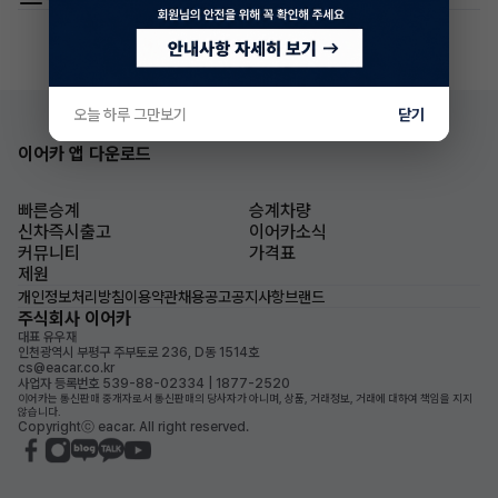
오늘 하루 그만보기
닫기
이어카 앱 다운로드
빠른승계
승계차량
신차즉시출고
이어카소식
커뮤니티
가격표
제원
개인정보처리방침
이용약관
채용공고
공지사항
브랜드
주식회사 이어카
대표 유우재
인천광역시 부평구 주부토로 236, D동 1514호
cs@eacar.co.kr
사업자 등록번호 539-88-02334 | 1877-2520
이어카는 통신판매 중개자로서 통신판매의 당사자가 아니며, 상품, 거래정보, 거래에 대하여 책임을 지지
않습니다.
Copyrightⓒ eacar. All right reserved.