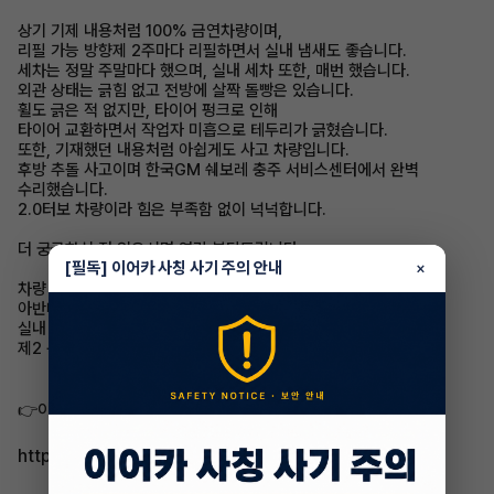
상기 기제 내용처럼 100% 금연차량이며,
리필 가능 방향제 2주마다 리필하면서 실내 냄새도 좋습니다.
세차는 정말 주말마다 했으며, 실내 세차 또한, 매번 했습니다.
외관 상태는 긁힘 없고 전방에 살짝 돌빵은 있습니다.
휠도 긁은 적 없지만, 타이어 펑크로 인해
타이어 교환하면서 작업자 미흡으로 테두리가 긁혔습니다.
또한, 기재했던 내용처럼 아쉽게도 사고 차량입니다.
후방 추돌 사고이며 한국GM 쉐보레 충주 서비스센터에서 완벽
수리했습니다.
2.0터보 차량이라 힘은 부족함 없이 넉넉합니다.
더 궁금하신 점 있으시면 연락 부탁드립니다.
[필독] 이어카 사칭 사기 주의 안내
×
차량 승계 이유는 나이에 맞는 차를 타고자 합니다.
아반떼 CN7 인스퍼레이션 17인치 썬루프 환영
실내 모던 그레이 컬러로 맞승계도 가능합니다.
제2 운전자는 죄송하지만, 사양합니다.
👉이어카에서 자세히 보기
http://go.eacar.co.kr/61654898affcb