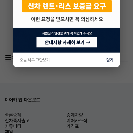
목록 이동
오늘 하루 그만보기
닫기
이어카 앱 다운로드
빠른승계
승계차량
신차즉시출고
이어카소식
커뮤니티
가격표
제원