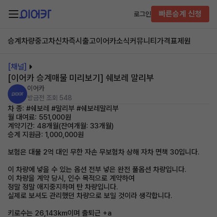
빠른승계 신청
로그인
승계차량
중고차
신차즉시출고
이어카소식
커뮤니티
가격표
제원
[채널]
[이어카 승계매물 미리보기] 쉐보레 말리부
이어카
방금전
조회 548
차 종: #쉐보레 #말리부 #쉐보레말리부
월 대여료: 551,000원
계약기간: 48개월(잔여개월: 33개월)
승계 지원금: 1,000,000원
보험은 대물 2억 대인 무한 자손 무보험차 상해 자차 면책 30입니다.
이 차량에 넣을 수 있는 옵션 전부 넣은 완전 풀옵션 차량입니다.
이 차량을 계약 당시, 인수 목적으로 계약하여
정말 정말 애지중지하며 탄 차량입니다.
실제로 보셔도 관리했던 차량으로 보일 것이라 생각합니다.
키로수는 26,143km이며 출퇴근 +a