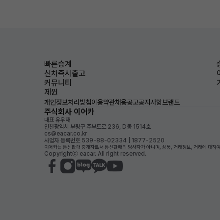
빠른승계
신차즉시출고
커뮤니티
제원
개인정보처리방침
이용약관
채용공고
공지사항
브랜드
주식회사 이어카
대표 유우재
인천광역시 부평구 주부토로 236, D동 1514호
cs@eacar.co.kr
사업자 등록번호 539-88-02334 | 1877-2520
이어카는 통신판매 중개자로서 통신판매의 당사자가 아니며, 상품, 거래정보, 거래에 대하여
Copyrightⓒ eacar. All right reserved.