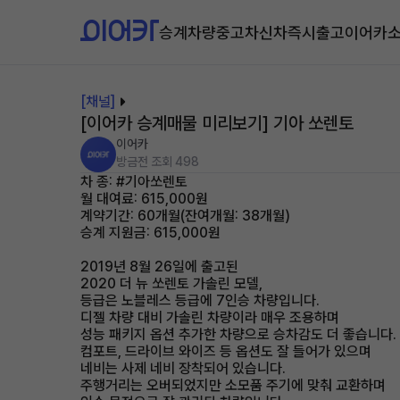
승계차량
중고차
신차즉시출고
이어카
[채널]
[이어카 승계매물 미리보기] 기아 쏘렌토
이어카
방금전
조회 498
차 종: #기아쏘렌토
월 대여료: 615,000원
계약기간: 60개월(잔여개월: 38개월)
승계 지원금: 615,000원
2019년 8월 26일에 출고된
2020 더 뉴 쏘렌토 가솔린 모델,
등급은 노블레스 등급에 7인승 차량입니다.
디젤 차량 대비 가솔린 차량이라 매우 조용하며
성능 패키지 옵션 추가한 차량으로 승차감도 더 좋습니다.
컴포트, 드라이브 와이즈 등 옵션도 잘 들어가 있으며
네비는 사제 네비 장착되어 있습니다.
주행거리는 오버되었지만 소모품 주기에 맞춰 교환하며