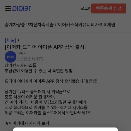
빠른승계 신청
로그인
승계차량
중고차
신차즉시출고
이어카소식
커뮤니티
가격표
제원
[채널]
[이어카]드디어 아이폰 APP 정식 출시!
이어카
방금전
조회 479
장기렌트카/리스를
부담없이 이용할 수 있는 더 특별한 방법!
드디어 이어카가 아이폰 APP 정식 출시했습니다!👏👏
장기렌트/리스 중도해지 시 위약금으로
중도 처분이 어려운 판매자와,
긴 계약 기간과 비용이 부담스러웠던 구매자에게
서로 합리적으로 이어줄 수 있는 직거래 서비스를
제공 드리는 이어카를 앱스토어에서도 만나보세요!
★이어카에서 자세히 보기