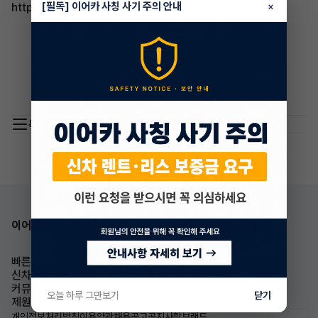
[필독] 이어카 사칭 사기 주의 안내
http://go.eacar.co.kr/6049bf67e4338
×
목록 이동
이어카 앱 다운로드
빠른승계
승계차량
신차즉시출고
이어카소식
커뮤니티
가격표
오늘 하루 그만보기
닫기
제원
개인정보처리방침
이용약관
채용공고
공지사항
브랜드