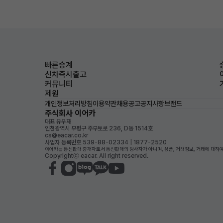
빠른승계
신차즉시출고
커뮤니티
제원
개인정보처리방침
이용약관
채용공고
공지사항
브랜드
주식회사 이어카
대표 유우재
인천광역시 부평구 주부토로 236, D동 1514호
cs@eacar.co.kr
사업자 등록번호 539-88-02334 | 1877-2520
이어카는 통신판매 중개자로서 통신판매의 당사자가 아니며, 상품, 거래정보, 거래에 대하여
Copyrightⓒ eacar. All right reserved.