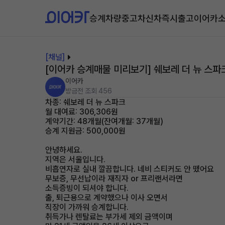
승계차량
중고차
신차즉시출고
이어카
[채널]
[이어카 승계매물 미리보기] 쉐보레 더 뉴 스파
이어카
방금전
조회 456
차종: 쉐보레 더 뉴 스파크
월 대여료: 306,306원
계약기간: 48개월(잔여개월: 37개월)
승계 지원금: 500,000원
안녕하세요.
지역은 서울입니다.
비흡연자로 실내 깔끔합니다. 네비 스티커도 안 뗐어요
무보증, 무선납이라 재직자 or 프리랜서라면
소득증빙이 되셔야 합니다.
출, 퇴근용으로 계약했으나 이사 오면서
직장이 가까워 승계합니다.
취득가나 렌탈료는 부가세 제외 금액이며