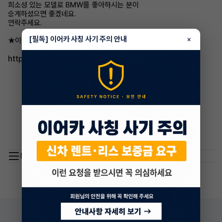
희소성 있는 모델로 BMW를 좋아하시는 분이
승계하셨으면 좋겠네요.
연락주세요.
[필독] 이어카 사칭 사기 주의 안내
×
★이어카에서 자세히 보기
http://go.eacar.co.kr/6049d7aa9194e
목록 이동