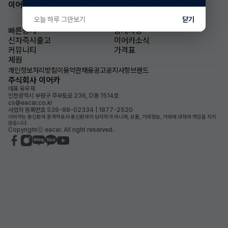
이어카 앱 다운로드
오늘 하루 그만보기
닫기
빠른승계
승계차량
신차즉시출고
이어카소식
커뮤니티
가격표
제원
개인정보처리방침
이용약관
채용공고
공지사항
브랜드
주식회사 이어카
대표 유우재
인천광역시 부평구 주부토로 236, D동 1514호
cs@eacar.co.kr
사업자 등록번호 539-88-02334 | 1877-2520
이어카는 통신판매 중개자로서 통신판매의 당사자가 아니며, 상품, 거래정보, 거래에 대하여 책임을 지지
않습니다.
Copyrightⓒ eacar. All right reserved.