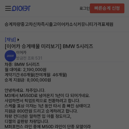
빠른승계 신청
로그인
승계차량
중고차
신차즉시출고
이어카소식
커뮤니티
가격표
제원
[채널]
[이어카 승계매물 미리보기] BMW 5시리즈
이어카
방금전
조회 531
차종: BMW 5시리즈
월 대여료: 2,190,000원
계약기간:60개월(잔여개월: 46개월)
승계 지원금: 8,000,000원
안녕하세요. 차주입니다.
M3에서 M550D로 넘어온지 1년이 다 되어가네요.
사업하면서 픽업트럭으로 전환하려고 합니다.
스케줄 표상 이자는 1년 동안 타서 좀 빠진 상태이고
지원금 800만원 드리고 승계하려고 합니다.
차량 컨디션은 말하면 입 아플 정도이고,
디젤의 끝판왕 차량입니다.
M퍼포먼스 라인 중에 M50D 라인이 단종 모델이라